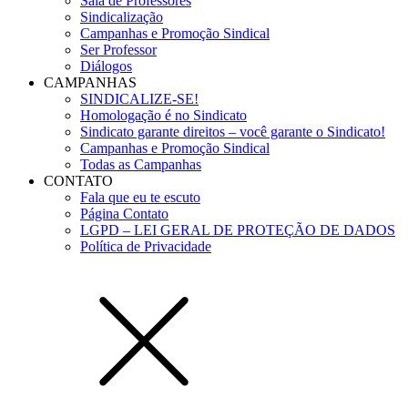
Sala de Professores
Sindicalização
Campanhas e Promoção Sindical
Ser Professor
Diálogos
CAMPANHAS
SINDICALIZE-SE!
Homologação é no Sindicato
Sindicato garante direitos – você garante o Sindicato!
Campanhas e Promoção Sindical
Todas as Campanhas
CONTATO
Fala que eu te escuto
Página Contato
LGPD – LEI GERAL DE PROTEÇÃO DE DADOS
Política de Privacidade