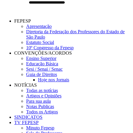
FEPESP
Apresentação
Diretoria da Federação dos Professores do Estado de
São Paulo
Estatuto Social
10º Congresso da Fepesp
CONVENÇÕES/ACORDOS
Ensino Superior
Educação Básica
Sesi / Senai / Senac
Guia de Direitos
Hoje nos Jornais
NOTÍCIAS
Todas as notícias
Artigos e Opiniões
Para sua aula
Notas Publicas
Todos os Artigos
SINDICATOS
TV FEPESP
Minuto Fepesp