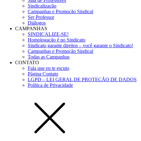
Sala de Professores
Sindicalização
Campanhas e Promoção Sindical
Ser Professor
Diálogos
CAMPANHAS
SINDICALIZE-SE!
Homologação é no Sindicato
Sindicato garante direitos – você garante o Sindicato!
Campanhas e Promoção Sindical
Todas as Campanhas
CONTATO
Fala que eu te escuto
Página Contato
LGPD – LEI GERAL DE PROTEÇÃO DE DADOS
Política de Privacidade