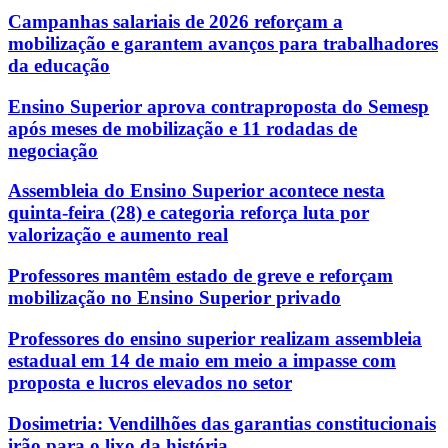
Campanhas salariais de 2026 reforçam a
mobilização e garantem avanços para trabalhadores
da educação
Ensino Superior aprova contraproposta do Semesp
após meses de mobilização e 11 rodadas de
negociação
Assembleia do Ensino Superior acontece nesta
quinta-feira (28) e categoria reforça luta por
valorização e aumento real
Professores mantêm estado de greve e reforçam
mobilização no Ensino Superior privado
Professores do ensino superior realizam assembleia
estadual em 14 de maio em meio a impasse com
proposta e lucros elevados no setor
Dosimetria: Vendilhões das garantias constitucionais
irão para o lixo da história