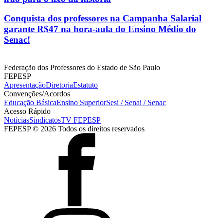
Conquista dos professores na Campanha Salarial
garante R$47 na hora-aula do Ensino Médio do
Senac!
Federação dos Professores do Estado de São Paulo
FEPESP
Apresentação
Diretoria
Estatuto
Convenções/Acordos
Educação Básica
Ensino Superior
Sesi / Senai / Senac
Acesso Rápido
Notícias
Sindicatos
TV FEPESP
FEPESP © 2026 Todos os direitos reservados