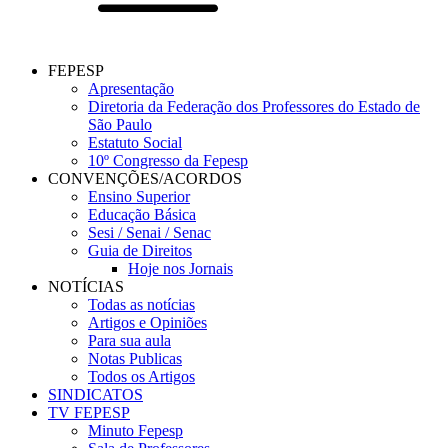
FEPESP
Apresentação
Diretoria da Federação dos Professores do Estado de
São Paulo
Estatuto Social
10º Congresso da Fepesp
CONVENÇÕES/ACORDOS
Ensino Superior
Educação Básica
Sesi / Senai / Senac
Guia de Direitos
Hoje nos Jornais
NOTÍCIAS
Todas as notícias
Artigos e Opiniões
Para sua aula
Notas Publicas
Todos os Artigos
SINDICATOS
TV FEPESP
Minuto Fepesp