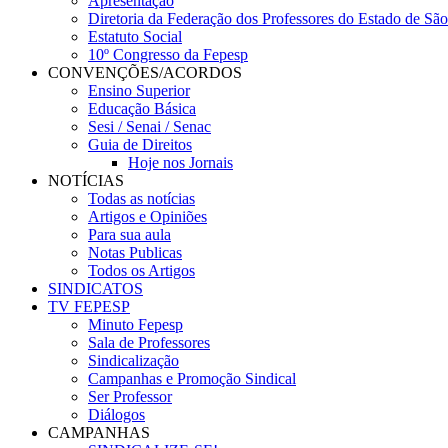
Apresentação
Diretoria da Federação dos Professores do Estado de Sã
Estatuto Social
10º Congresso da Fepesp
CONVENÇÕES/ACORDOS
Ensino Superior
Educação Básica
Sesi / Senai / Senac
Guia de Direitos
Hoje nos Jornais
NOTÍCIAS
Todas as notícias
Artigos e Opiniões
Para sua aula
Notas Publicas
Todos os Artigos
SINDICATOS
TV FEPESP
Minuto Fepesp
Sala de Professores
Sindicalização
Campanhas e Promoção Sindical
Ser Professor
Diálogos
CAMPANHAS