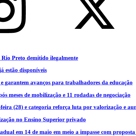
 Rio Preto demitido ilegalmente
á estão disponíveis
 e garantem avanços para trabalhadores da educação
ós meses de mobilização e 11 rodadas de negociação
eira (28) e categoria reforça luta por valorização e au
ização no Ensino Superior privado
stadual em 14 de maio em meio a impasse com proposta e