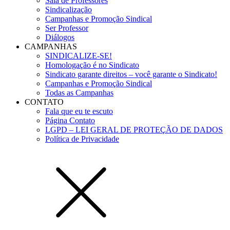
Sala de Professores
Sindicalização
Campanhas e Promoção Sindical
Ser Professor
Diálogos
CAMPANHAS
SINDICALIZE-SE!
Homologação é no Sindicato
Sindicato garante direitos – você garante o Sindicato!
Campanhas e Promoção Sindical
Todas as Campanhas
CONTATO
Fala que eu te escuto
Página Contato
LGPD – LEI GERAL DE PROTEÇÃO DE DADOS
Política de Privacidade