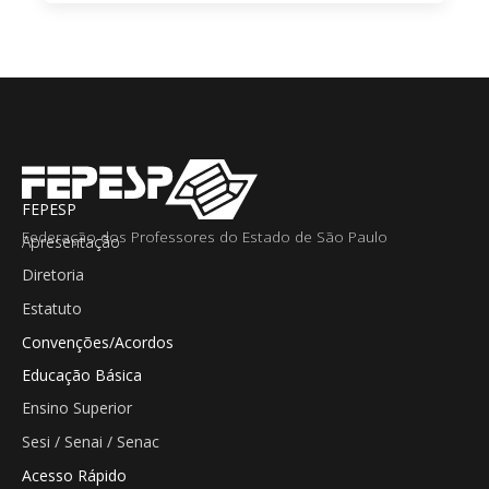
FEPESP
Federação dos Professores do Estado de São Paulo
Apresentação
Diretoria
Estatuto
Convenções/Acordos
Educação Básica
Ensino Superior
Sesi / Senai / Senac
Acesso Rápido