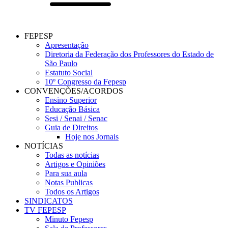
FEPESP
Apresentação
Diretoria da Federação dos Professores do Estado de
São Paulo
Estatuto Social
10º Congresso da Fepesp
CONVENÇÕES/ACORDOS
Ensino Superior
Educação Básica
Sesi / Senai / Senac
Guia de Direitos
Hoje nos Jornais
NOTÍCIAS
Todas as notícias
Artigos e Opiniões
Para sua aula
Notas Publicas
Todos os Artigos
SINDICATOS
TV FEPESP
Minuto Fepesp