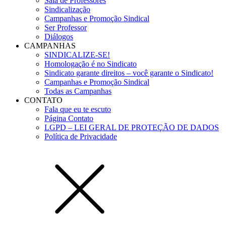
Sala de Professores
Sindicalização
Campanhas e Promoção Sindical
Ser Professor
Diálogos
CAMPANHAS
SINDICALIZE-SE!
Homologação é no Sindicato
Sindicato garante direitos – você garante o Sindicato!
Campanhas e Promoção Sindical
Todas as Campanhas
CONTATO
Fala que eu te escuto
Página Contato
LGPD – LEI GERAL DE PROTEÇÃO DE DADOS
Política de Privacidade