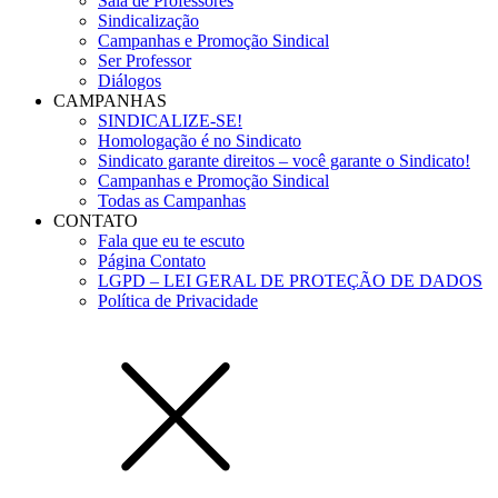
Sala de Professores
Sindicalização
Campanhas e Promoção Sindical
Ser Professor
Diálogos
CAMPANHAS
SINDICALIZE-SE!
Homologação é no Sindicato
Sindicato garante direitos – você garante o Sindicato!
Campanhas e Promoção Sindical
Todas as Campanhas
CONTATO
Fala que eu te escuto
Página Contato
LGPD – LEI GERAL DE PROTEÇÃO DE DADOS
Política de Privacidade