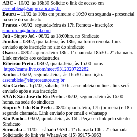
ABC -
10/02, às 16h30 Solicite o link de acesso em
assembleia@sinpro-abc.org.br
Bauru –
11/02 às 10hs em primeira e 10:30 em segunda - presencial
na sede do sindicato
Franca -
06/02, segunda-feira às 17h Remota - inscrição:
sinprofran@hotmail.com
Jaú -
Sinpro Jaú - 08/02 as 18:00hrs, no Sindicato
Jundiaí –
08/02, quarta-feira, às 18hs, na forma remota. Link
enviado após inscrição no site do sindicato
Osasco -
08/02 - quarta-feira 18h - 1ª chamada 18h30 - 2ª chamada.
Link enviado aos cadastrados.
Ribeirão Preto -
08/02, quarta-feira, às 15:00 horas –
https://teams.live.com/meet/9312320722282
Santos -
06/02, segunda-feira, às 16h30 - inscrição:
assembleia@sinprosantos.org.br
São Carlos -
1q1/02, sábado, 10 h - assembleia on line - link será
enviado após a sua inscrição
SAAE São José do Rio Preto -
06/02, segunda-feira às 16:00
horas, na sede do sindicato
Sinpro S J do Rio Preto -
08/02 quarta-feira, 17h (primeira) e 18h
segunda chamada. Link enviado por email e whatsapp
São Paulo –
09/02, quinta-feira, às 16h. Peça seu link pelo site do
Sindicato
Sorocaba –
11/02 – sábado 9h30 - 1ª chamada 10h - 2ª chamada
Solicitação do link via WhatsApp (15) 99175-3963