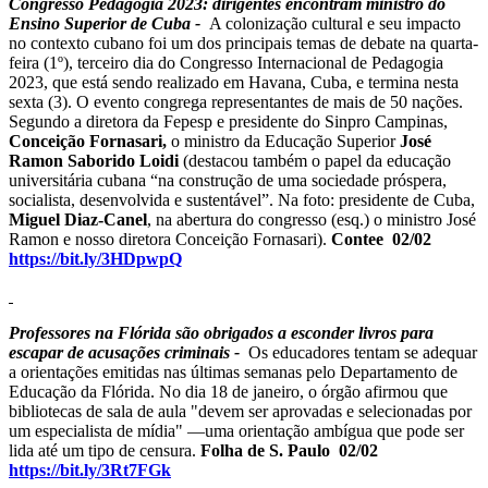
Congresso Pedagogia 2023: dirigentes encontram ministro do
Ensino Superior de Cuba -
A colonização cultural e seu impacto
no contexto cubano foi um dos principais temas de debate na quarta-
feira (1º), terceiro dia do Congresso Internacional de Pedagogia
2023, que está sendo realizado em Havana, Cuba, e termina nesta
sexta (3). O evento congrega representantes de mais de 50 nações.
Segundo a diretora da Fepesp e presidente do Sinpro Campinas,
Conceição Fornasari,
o ministro da Educação Superior
José
Ramon Saborido Loidi
(destacou também o papel da educação
universitária cubana “na construção de uma sociedade próspera,
socialista, desenvolvida e sustentável”. Na foto: presidente de Cuba,
Miguel Diaz-Canel
, na abertura do congresso (esq.) o ministro José
Ramon e nosso diretora Conceição Fornasari).
Contee 02/02
https://bit.ly/3HDpwpQ
Professores na Flórida são obrigados a esconder livros para
escapar de acusações criminais -
Os educadores tentam se adequar
a orientações emitidas nas últimas semanas pelo Departamento de
Educação da Flórida. No dia 18 de janeiro, o órgão afirmou que
bibliotecas de sala de aula "devem ser aprovadas e selecionadas por
um especialista de mídia" —uma orientação ambígua que pode ser
lida até um tipo de censura.
Folha de S. Paulo 02/02
https://bit.ly/3Rt7FGk