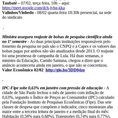
Taubaté –
07/02, terça feira, 10h – aqui:
https://meet.google.com/dch-jyhg-kka
Valinhos/Vinhedo -
08/02 quarta-feira 18:30h presencial, na sede
do sindicato
Ministra assegura reajuste de bolsas de pesquisa científica ainda
no 1º semestre -
As duas principais instituições responsáveis pelo
fomento da pesquisa no país são o CNPQ e a Capes e os valores das
bolsas pagas por ambos não são atualizados desde 2013. O reajuste
foi uma promessa de campanha de Lula. Há duas semanas, o
ministro da Educação, Camilo Santana, chegou a dizer que o
anúncio aconteceria ainda em janeiro, o que não se concretizou.
Valor Econômico 02/02
http://glo.bo/3DD04zo
IPC-Fipe sobe 0,63% em janeiro com pressão de educação -
A
cidade de São Paulo fechou o mês de janeiro com inflação de
0,63%, segundo o Índice de Preços ao Consumidor (IPC) calculado
pela Fundação Instituto de Pesquisas Econômicas (Fipe). Das sete
classes de despesa que compõem o indicador, cinco mostraram alta
maior entre a terceira leitura de janeiro e a medição final do mês:
Habitação (0,58% para 0,68%), Transportes (0,74% para 0,77%),