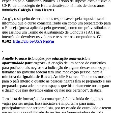
expedido pelo Ministério Público. O dono da suposta escola usava o
CNPJ de um colégio de Bauru desativado há mais de cinco anos,
intitulado
Colégio Lima Hercus
.
Ao g1, o suspeito de ser um dos responsáveis pela suposta escola
informou que o curso comercializado era como um preparatório para
o Encceja (prova aplicada pelo governo), como um pré-vestibular, e
que assinou um Termo de Ajustamento de Conduta (TAC) na
intenção de devolver os valores e ressarcir os compradores.
G1
01/02
http://glo.bo/3XYNpPm
Anielle Franco lista ações por educação antirracista e
oportunidade para negros -
A criação de um banco de currículos
para profissionais negros e a indicação de alguns desses nomes para
trabalhar no governo federal tem uma motivação pessoal para a
ministra da Igualdade Racial, Anielle Franco
. “Podemos mostrar
para o país inteiro o quanto as pessoas negras têm se preparado e são
preparadas para adentrar em espaços que historicamente nos negam
e dizem que não devemos entrar ou não nos pertence”, destaca.
Jornalista de formação, ela conta que já foi excluída de algumas
vagas por ser negra. Essa iniciativa é importante para mim,
principalmente por ser jornalista, por ter estado do outro lado e terem
me negado a possibilidade de ser âncora (apresentadora de TV),