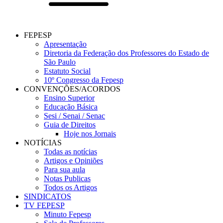
FEPESP
Apresentação
Diretoria da Federação dos Professores do Estado de
São Paulo
Estatuto Social
10º Congresso da Fepesp
CONVENÇÕES/ACORDOS
Ensino Superior
Educação Básica
Sesi / Senai / Senac
Guia de Direitos
Hoje nos Jornais
NOTÍCIAS
Todas as notícias
Artigos e Opiniões
Para sua aula
Notas Publicas
Todos os Artigos
SINDICATOS
TV FEPESP
Minuto Fepesp