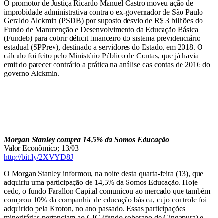
O promotor de Justiça Ricardo Manuel Castro moveu ação de
improbidade administrativa contra o ex-governador de São Paulo
Geraldo Alckmin (PSDB) por suposto desvio de R$ 3 bilhões do
Fundo de Manutenção e Desenvolvimento da Educação Básica
(Fundeb) para cobrir déficit financeiro do sistema previdenciário
estadual (SPPrev), destinado a servidores do Estado, em 2018. O
cálculo foi feito pelo Ministério Público de Contas, que já havia
emitido parecer contrário a prática na análise das contas de 2016 do
governo Alckmin.
Morgan Stanley compra 14,5% da Somos Educação
Valor Econômico; 13/03
http://bit.ly/2XVYD8J
O Morgan Stanley informou, na noite desta quarta-feira (13), que
adquiriu uma participação de 14,5% da Somos Educação. Hoje
cedo, o fundo Farallon Capital comunicou ao mercado que também
comprou 10% da companhia de educação básica, cujo controle foi
adquirido pela Kroton, no ano passado. Essas participações
minoritárias pertenciam ao GIC (fundo soberano de Cingapura) e