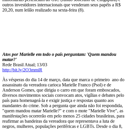
outros investidores internacionais que venderam seus papéis a R$
20,20, num leilão realizado na sexta-feira (8).
Atos por Marielle em todo o país perguntam: 'Quem mandou
matar?'
Rede Brasil Atual; 13/03
http://bit.ly/2O3mmiR
Às vésperas do dia 14 de março, data que marca o primeiro ano do
assassinato da vereadora carioca Marielle Franco (Psol) e de
Anderson Gomes, que dirigia o carro em que foram emboscados,
diversos movimentos sociais convocam atos, vigílias e debates pelo
país para homenageá-la e exigir justiça e respostas quanto aos
mandantes do crime. Sob a pergunta que ainda não foi respondida,
"quem mandou matar Marielle?" e com o mote "Marielle Vive", as
manifestações ocorrerão em pelo menos 25 cidades brasileiras, para
reafirmar as bandeiras da vereadora que representava a luta de
negros, mulheres, populações periféricas e LGBTs. Desde o dia 8,