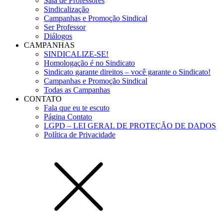
Sala de Professores
Sindicalização
Campanhas e Promoção Sindical
Ser Professor
Diálogos
CAMPANHAS
SINDICALIZE-SE!
Homologação é no Sindicato
Sindicato garante direitos – você garante o Sindicato!
Campanhas e Promoção Sindical
Todas as Campanhas
CONTATO
Fala que eu te escuto
Página Contato
LGPD – LEI GERAL DE PROTEÇÃO DE DADOS
Política de Privacidade