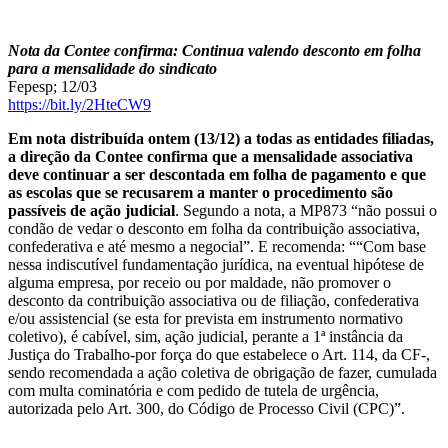
Nota da Contee confirma: Continua valendo desconto em folha
para a mensalidade do sindicato
Fepesp; 12/03
https://bit.ly/2HteCW9
Em nota distribuída ontem (13/12) a todas as entidades filiadas,
a direção da Contee confirma que a mensalidade associativa
deve continuar a ser descontada em folha de pagamento e que
as escolas que se recusarem a manter o procedimento são
passíveis de ação judicial
. Segundo a nota, a MP873 “não possui o
condão de vedar o desconto em folha da contribuição associativa,
confederativa e até mesmo a negocial”. E recomenda: ““Com base
nessa indiscutível fundamentação jurídica, na eventual hipótese de
alguma empresa, por receio ou por maldade, não promover o
desconto da contribuição associativa ou de filiação, confederativa
e/ou assistencial (se esta for prevista em instrumento normativo
coletivo), é cabível, sim, ação judicial, perante a 1ª instância da
Justiça do Trabalho-por força do que estabelece o Art. 114, da CF-,
sendo recomendada a ação coletiva de obrigação de fazer, cumulada
com multa cominatória e com pedido de tutela de urgência,
autorizada pelo Art. 300, do Código de Processo Civil (CPC)”.