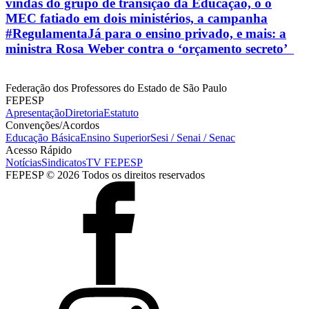
vindas do grupo de transição da Educação, o o
MEC fatiado em dois ministérios, a campanha
#RegulamentaJá para o ensino privado, e mais: a
ministra Rosa Weber contra o ‘orçamento secreto’
Federação dos Professores do Estado de São Paulo
FEPESP
Apresentação
Diretoria
Estatuto
Convenções/Acordos
Educação Básica
Ensino Superior
Sesi / Senai / Senac
Acesso Rápido
Notícias
Sindicatos
TV FEPESP
FEPESP © 2026 Todos os direitos reservados