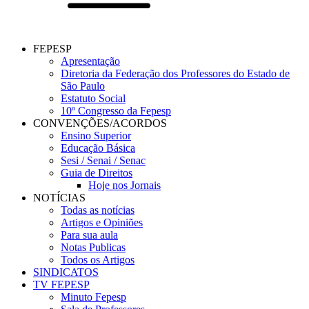
FEPESP
Apresentação
Diretoria da Federação dos Professores do Estado de
São Paulo
Estatuto Social
10º Congresso da Fepesp
CONVENÇÕES/ACORDOS
Ensino Superior
Educação Básica
Sesi / Senai / Senac
Guia de Direitos
Hoje nos Jornais
NOTÍCIAS
Todas as notícias
Artigos e Opiniões
Para sua aula
Notas Publicas
Todos os Artigos
SINDICATOS
TV FEPESP
Minuto Fepesp