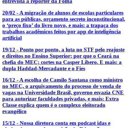
entrevista a repórter da Folha
20/02 - A migração de alunos de escolas particulares
para as públicas, orçamento secreto inconstitucional,
o ‘preço fixo’ do livro novo, e mais: a trapaça dos
trabalhos acadêmicos feitos por app de inteligência
artificial
19/12 - Ponto por ponto, a luta no STF pelo reajuste
e direitos no Ensino Superior; por que o Ceará na
chefia do MEC; cortes na Casper Líbero. E mais: a
dupla Haddad-Mercadante e o Fies
16/12 - A escolha de Camilo Santana como ministro
no MEC, o arquivamento do processo de venda de
vagas na Universidade Brasil, governo esvazia CNE
para autorizar faculdades privadas, e mais: Extra
Classe explica quem é o complexo eleitorado
evangélico
15/12 - Nossa diretora conta em podcast idas e