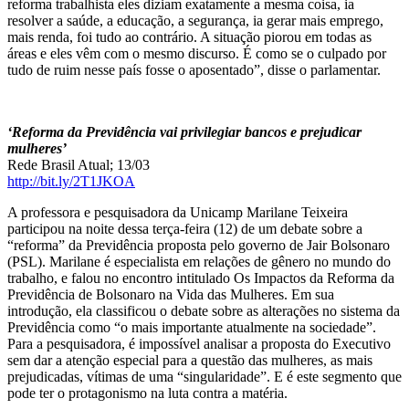
reforma trabalhista eles diziam exatamente a mesma coisa, ia
resolver a saúde, a educação, a segurança, ia gerar mais emprego,
mais renda, foi tudo ao contrário. A situação piorou em todas as
áreas e eles vêm com o mesmo discurso. É como se o culpado por
tudo de ruim nesse país fosse o aposentado”, disse o parlamentar.
‘Reforma da Previdência vai privilegiar bancos e prejudicar
mulheres’
Rede Brasil Atual; 13/03
http://bit.ly/2T1JKOA
A professora e pesquisadora da Unicamp Marilane Teixeira
participou na noite dessa terça-feira (12) de um debate sobre a
“reforma” da Previdência proposta pelo governo de Jair Bolsonaro
(PSL). Marilane é especialista em relações de gênero no mundo do
trabalho, e falou no encontro intitulado Os Impactos da Reforma da
Previdência de Bolsonaro na Vida das Mulheres. Em sua
introdução, ela classificou o debate sobre as alterações no sistema da
Previdência como “o mais importante atualmente na sociedade”.
Para a pesquisadora, é impossível analisar a proposta do Executivo
sem dar a atenção especial para a questão das mulheres, as mais
prejudicadas, vítimas de uma “singularidade”. E é este segmento que
pode ter o protagonismo na luta contra a matéria.