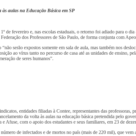
ta às aulas na Educação Básica em SP
 1º de fevereiro e, nas escolas estaduais, o retorno foi adiado para o dia
ela Federação dos Professores de São Paulo, de forma conjunta com Apeo
 “não serão expostos somente em sala de aula, mas também nos desloca
sição ao vírus tanto no percurso de casa até as unidades de ensino, pel
omeração de seres humanos”.
icatos, entidades filiadas à Contee, representantes das professoras, pr
cancelamento da volta às aulas na educação básica pretendida pelo gove
 e Afuse, com o apoio dos estudantes e seus familiares, em 23 de dez
“o número de infectados e de mortos no país (mais de 220 mil), que vem 