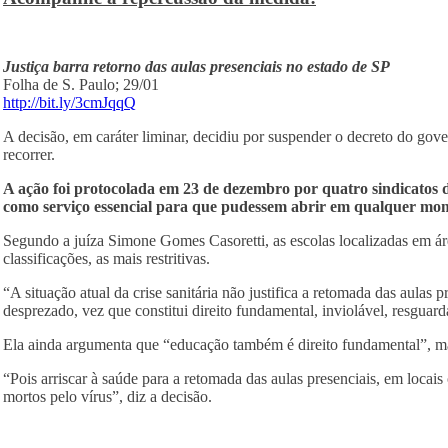
Justiça barra retorno das aulas presenciais no estado de SP
Folha de S. Paulo; 29/01
http://bit.ly/3cmJqqQ
A decisão, em caráter liminar, decidiu por suspender o decreto do go
recorrer.
A ação foi protocolada em 23 de dezembro por quatro sindicatos de
como serviço essencial para que pudessem abrir em qualquer mo
Segundo a juíza Simone Gomes Casoretti, as escolas localizadas em áre
classificações, as mais restritivas.
“A situação atual da crise sanitária não justifica a retomada das aulas 
desprezado, vez que constitui direito fundamental, inviolável, resguar
Ela ainda argumenta que “educação também é direito fundamental”, mas
“Pois arriscar à saúde para a retomada das aulas presenciais, em loca
mortos pelo vírus”, diz a decisão.