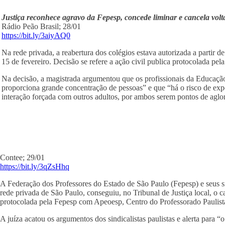
Justiça reconhece agravo da Fepesp, concede liminar e cancela vol
Rádio Peão Brasil; 28/01
https://bit.ly/3aiyAQ0
Na rede privada, a reabertura dos colégios estava autorizada a partir de
15 de fevereiro. Decisão se refere a ação civil publica protocolada p
Na decisão, a magistrada argumentou que os profissionais da Educação
proporciona grande concentração de pessoas” e que “há o risco de expo
interação forçada com outros adultos, por ambos serem pontos de agl
Contee; 29/01
https://bit.ly/3qZsHhq
A Federação dos Professores do Estado de São Paulo (Fepesp) e seus sind
rede privada de São Paulo, conseguiu, no Tribunal de Justiça local, o 
protocolada pela Fepesp com Apeoesp, Centro do Professorado Paulista
A juíza acatou os argumentos dos sindicalistas paulistas e alerta para 