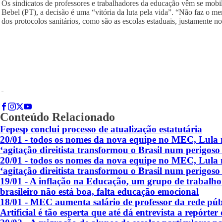
Os sindicatos de professores e trabalhadores da educação vêm se mobili
Bebel (PT), a decisão é uma “vitória da luta pela vida”. “Não faz o me
dos protocolos sanitários, como são as escolas estaduais, justamente
Conteúdo Relacionado
Fepesp conclui processo de atualização estatutária
20/01 - todos os nomes da nova equipe no MEC, Lula mi
‘agitação direitista transformou o Brasil num perigos
20/01 - todos os nomes da nova equipe no MEC, Lula mi
‘agitação direitista transformou o Brasil num perigos
19/01 - A inflação na Educação, um grupo de trabalho
brasileiro não está boa, falta educação emocional
18/01 - MEC aumenta salário de professor da rede públ
Artificial é tão esperta que até dá entrevista a repórte