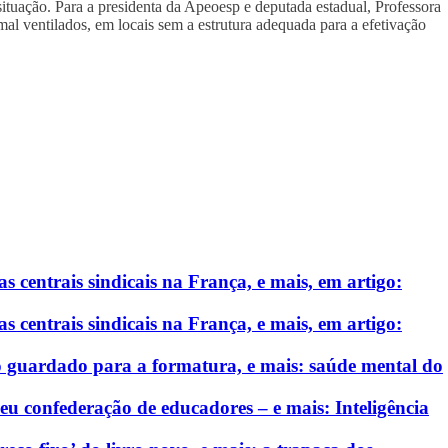
situação. Para a presidenta da Apeoesp e deputada estadual, Professora
mal ventilados, em locais sem a estrutura adequada para a efetivação
 centrais sindicais na França, e mais, em artigo:
 centrais sindicais na França, e mais, em artigo:
o guardado para a formatura, e mais: saúde mental do
eu confederação de educadores – e mais: Inteligência