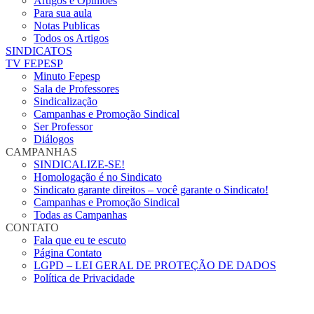
Artigos e Opiniões
Para sua aula
Notas Publicas
Todos os Artigos
SINDICATOS
TV FEPESP
Minuto Fepesp
Sala de Professores
Sindicalização
Campanhas e Promoção Sindical
Ser Professor
Diálogos
CAMPANHAS
SINDICALIZE-SE!
Homologação é no Sindicato
Sindicato garante direitos – você garante o Sindicato!
Campanhas e Promoção Sindical
Todas as Campanhas
CONTATO
Fala que eu te escuto
Página Contato
LGPD – LEI GERAL DE PROTEÇÃO DE DADOS
Política de Privacidade