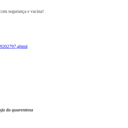
ó com segurança e vacina!
p-9202797.ghtml
anja da quarentena