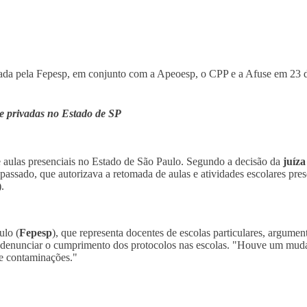
juizada pela Fepesp, em conjunto com a Apeoesp, o CPP e a Afuse em 23
 e privadas no Estado de SP
de aulas presenciais no Estado de São Paulo. Segundo a decisão da
juíz
passado, que autorizava a retomada de aulas e atividades escolares pres
.
ulo (
Fepesp
), que representa docentes de escolas particulares, argume
denunciar o cumprimento dos protocolos nas escolas. "Houve um mudanç
 e contaminações."