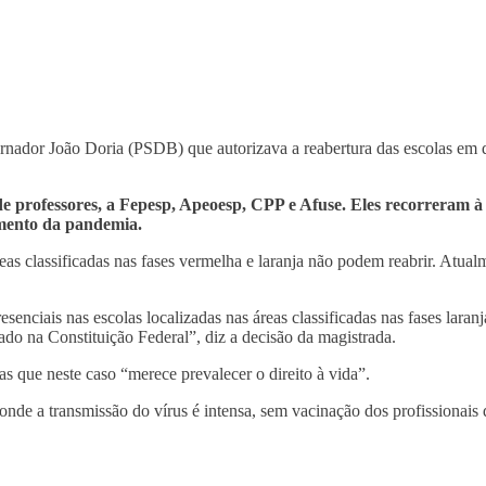
vernador João Doria (PSDB) que autorizava a reabertura das escolas em 
 professores, a Fepesp, Apeoesp, CPP e Afuse. Eles recorreram à J
mento da pandemia.
as classificadas nas fases vermelha e laranja não podem reabrir. Atual
presenciais nas escolas localizadas nas áreas classificadas nas fases lar
dado na Constituição Federal”, diz a decisão da magistrada.
 que neste caso “merece prevalecer o direito à vida”.
is onde a transmissão do vírus é intensa, sem vacinação dos profissio