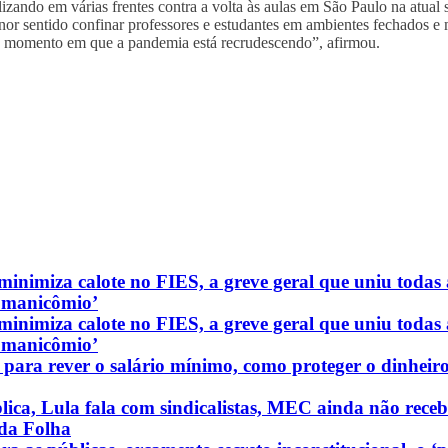
zando em várias frentes contra a volta às aulas em São Paulo na atual 
nor sentido confinar professores e estudantes em ambientes fechados e 
 no momento em que a pandemia está recrudescendo”, afirmou.
nimiza calote no FIES, a greve geral que uniu todas as
o manicômio’
nimiza calote no FIES, a greve geral que uniu todas as
o manicômio’
 para rever o salário mínimo, como proteger o dinheir
ica, Lula fala com sindicalistas, MEC ainda não receb
r da Folha