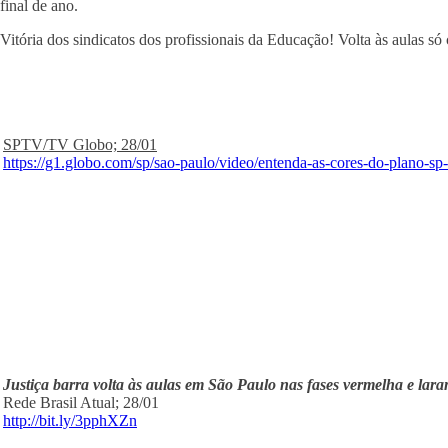
final de ano.
Vitória dos sindicatos dos profissionais da Educação! Volta às aulas s
SPTV/TV Globo; 28/01
https://g1.globo.com/sp/sao-paulo/video/entenda-as-cores-do-plano-s
Justiça barra volta às aulas em São Paulo nas fases vermelha e lar
Rede Brasil Atual; 28/01
http://bit.ly/3pphXZn