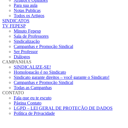
Artigos e Opiniões
Para sua aula
Notas Publicas
Todos os Artigos
SINDICATOS
TV FEPESP
Minuto Fepesp
Sala de Professores
Sindicalização
Campanhas e Promoção Sindical
Ser Professor
Diálogos
CAMPANHAS
SINDICALIZE-SE!
Homologação é no Sindicato
Sindicato garante direitos – você garante o Sindicato!
Campanhas e Promoção Sindical
Todas as Campanhas
CONTATO
Fala que eu te escuto
Página Contato
LGPD – LEI GERAL DE PROTEÇÃO DE DADOS
Política de Privacidade