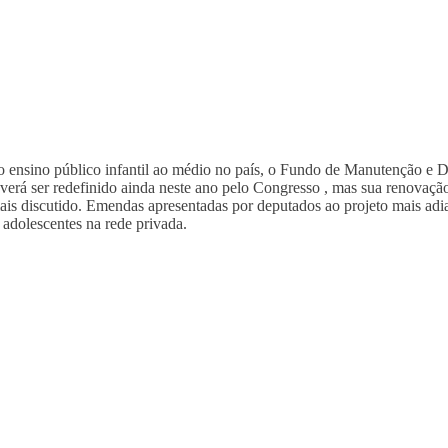
o ensino público infantil ao médio no país, o Fundo de Manutenção e 
everá ser redefinido ainda neste ano pelo Congresso , mas sua renovaç
ais discutido. Emendas apresentadas por deputados ao projeto mais adia
 adolescentes na rede privada.