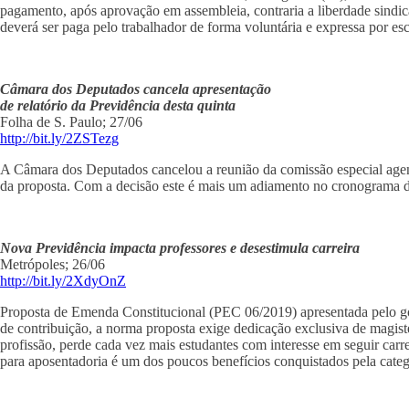
pagamento, após aprovação em assembleia, contraria a liberdade sindica
deverá ser paga pelo trabalhador de forma voluntária e expressa por esc
Câmara dos Deputados cancela apresentação
de relatório da Previdência desta quinta
Folha de S. Paulo; 27/06
http://bit.ly/2ZSTezg
A Câmara dos Deputados cancelou a reunião da comissão especial agenda
da proposta. Com a decisão este é mais um adiamento no cronograma do
Nova Previdência impacta professores e desestimula carreira
Metrópoles; 26/06
http://bit.ly/2XdyOnZ
Proposta de Emenda Constitucional (PEC 06/2019) apresentada pelo gov
de contribuição, a norma proposta exige dedicação exclusiva de magisté
profissão, perde cada vez mais estudantes com interesse em seguir carre
para aposentadoria é um dos poucos benefícios conquistados pela categ