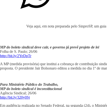
Veja aqui, em nota preparada pelo SinproSP, um guia d
MP do boleto sindical deve cair, e governo já prevê projeto de lei
Folha de S. Paulo; 26/06
http://bit.ly/2YeDpTr
A MP (medida provisória) que institui a cobrança de contribuição sindi
proposta. O presidente Jair Bolsonaro editou a medida no dia 1º de març
Para Ministério Público do Trabalho,
MP do boleto sindical é inconstitucional
Agência Sindical; 26/06
http://bit.ly/320y0Sj
Em audiência realizada no Senado Federal, na segunda (24), o Ministé