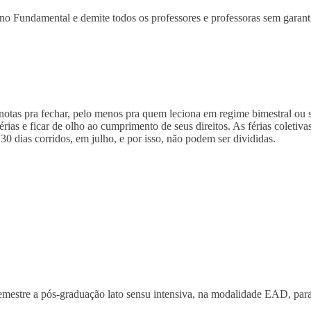
o Fundamental e demite todos os professores e professoras sem garantia
 notas pra fechar, pelo menos pra quem leciona em regime bimestral ou s
ias e ficar de olho ao cumprimento de seus direitos. As férias coletiva
30 dias corridos, em julho, e por isso, não podem ser divididas.
estre a pós-graduação lato sensu intensiva, na modalidade EAD, para a