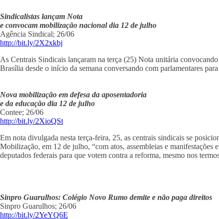
Sindicalistas lançam Nota
e convocam mobilização nacional dia 12 de julho
Agência Sindical; 26/06
http://bit.ly/2X2xkbj
As Centrais Sindicais lançaram na terça (25) Nota unitária convocando
Brasília desde o início da semana conversando com parlamentares para b
Nova mobilização em defesa da aposentadoria
e da educação dia 12 de julho
Contee; 26/06
http://bit.ly/2XioQSt
Em nota divulgada nesta terça-feira, 25, as centrais sindicais se pos
Mobilização, em 12 de julho, “com atos, assembleias e manifestações em
deputados federais para que votem contra a reforma, mesmo nos termos 
Sinpro Guarulhos: Colégio Novo Rumo demite e não paga direitos
Sinpro Guarulhos; 26/06
http://bit.ly/2YeYQ6E