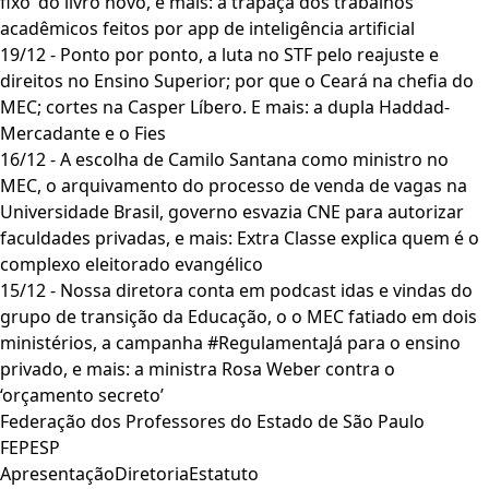
fixo’ do livro novo, e mais: a trapaça dos trabalhos
acadêmicos feitos por app de inteligência artificial
19/12 - Ponto por ponto, a luta no STF pelo reajuste e
direitos no Ensino Superior; por que o Ceará na chefia do
MEC; cortes na Casper Líbero. E mais: a dupla Haddad-
Mercadante e o Fies
16/12 - A escolha de Camilo Santana como ministro no
MEC, o arquivamento do processo de venda de vagas na
Universidade Brasil, governo esvazia CNE para autorizar
faculdades privadas, e mais: Extra Classe explica quem é o
complexo eleitorado evangélico
15/12 - Nossa diretora conta em podcast idas e vindas do
grupo de transição da Educação, o o MEC fatiado em dois
ministérios, a campanha #RegulamentaJá para o ensino
privado, e mais: a ministra Rosa Weber contra o
‘orçamento secreto’
Federação dos Professores do Estado de São Paulo
FEPESP
Apresentação
Diretoria
Estatuto