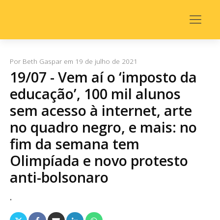
Por
Beth Gaspar
em
19 de julho de 2021
19/07 - Vem aí o ‘imposto da
educação’, 100 mil alunos
sem acesso à internet, arte
no quadro negro, e mais: no
fim da semana tem
Olimpíada e novo protesto
anti-bolsonaro
.