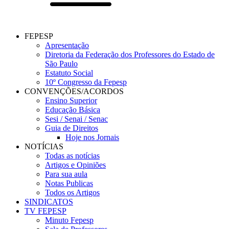
FEPESP
Apresentação
Diretoria da Federação dos Professores do Estado de
São Paulo
Estatuto Social
10º Congresso da Fepesp
CONVENÇÕES/ACORDOS
Ensino Superior
Educação Básica
Sesi / Senai / Senac
Guia de Direitos
Hoje nos Jornais
NOTÍCIAS
Todas as notícias
Artigos e Opiniões
Para sua aula
Notas Publicas
Todos os Artigos
SINDICATOS
TV FEPESP
Minuto Fepesp