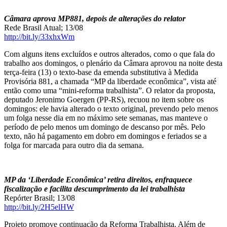
Câmara aprova MP881, depois de alterações do relator
Rede Brasil Atual; 13/08
http://bit.ly/33xhxWm
Com alguns itens excluídos e outros alterados, como o que fala do
trabalho aos domingos, o plenário da Câmara aprovou na noite desta
terça-feira (13) o texto-base da emenda substitutiva à Medida
Provisória 881, a chamada “MP da liberdade econômica”, vista até
então como uma “mini-reforma trabalhista”. O relator da proposta,
deputado Jeronimo Goergen (PP-RS), recuou no item sobre os
domingos: ele havia alterado o texto original, prevendo pelo menos
um folga nesse dia em no máximo sete semanas, mas manteve o
período de pelo menos um domingo de descanso por mês. Pelo
texto, não há pagamento em dobro em domingos e feriados se a
folga for marcada para outro dia da semana.
MP da ‘Liberdade Econômica’ retira direitos, enfraquece
fiscalização e facilita descumprimento da lei trabalhista
Repórter Brasil; 13/08
http://bit.ly/2H5elHW
Projeto promove continuação da Reforma Trabalhista. Além de