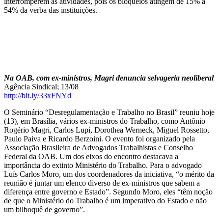
interromperem as atividades, pois os bloqueios atingem de 15% a
54% da verba das instituições.
Na OAB, com ex-ministros, Magri denuncia selvageria neoliberal
Agência Sindical; 13/08
http://bit.ly/33xFNYd
O Seminário “Desregulamentação e Trabalho no Brasil” reuniu hoje
(13), em Brasília, vários ex-ministros do Trabalho, como Antônio
Rogério Magri, Carlos Lupi, Dorothea Werneck, Miguel Rossetto,
Paulo Paiva e Ricardo Berzoini. O evento foi organizado pela
Associação Brasileira de Advogados Trabalhistas e Conselho
Federal da OAB. Um dos eixos do encontro destacava a
importância do extinto Ministério do Trabalho. Para o advogado
Luís Carlos Moro, um dos coordenadores da iniciativa, “o mérito da
reunião é juntar um elenco diverso de ex-ministros que sabem a
diferença entre governo e Estado”. Segundo Moro, eles “têm noção
de que o Ministério do Trabalho é um imperativo do Estado e não
um bilboquê de governo”.