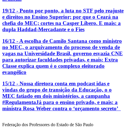
19/12 - Ponto por ponto, a luta no STF pelo reajuste
e direitos no Ensino Superior; por que o Ceará na
chefia do MEC; cortes na Casper Líbero. E mais: a
dupla Haddad-Mercadante e o Fies
16/12 - A escolha de Camilo Santana como ministro
no MEC, o arquivamento do processo de venda de
vagas na Universidade Brasil, governo esvazia CNE
para autorizar faculdades privadas, e mais: Extra
Classe explica quem é o complexo eleitorado
evangélico
15/12 - Nossa diretora conta em podcast idas e
vindas do grupo de transição da Educação, o o
MEC fatiado em dois ministérios, a campanha
#RegulamentaJá para o ensino privado, e mais: a
ministra Rosa Weber contra o ‘orçamento secreto’
Federação dos Professores do Estado de São Paulo