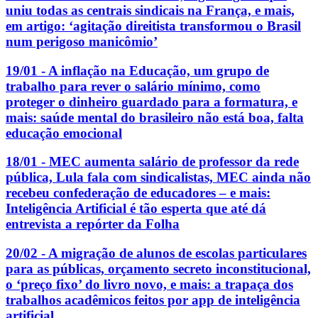
uniu todas as centrais sindicais na França, e mais,
em artigo: ‘agitação direitista transformou o Brasil
num perigoso manicômio’
19/01 - A inflação na Educação, um grupo de
trabalho para rever o salário mínimo, como
proteger o dinheiro guardado para a formatura, e
mais: saúde mental do brasileiro não está boa, falta
educação emocional
18/01 - MEC aumenta salário de professor da rede
pública, Lula fala com sindicalistas, MEC ainda não
recebeu confederação de educadores – e mais:
Inteligência Artificial é tão esperta que até dá
entrevista a repórter da Folha
20/02 - A migração de alunos de escolas particulares
para as públicas, orçamento secreto inconstitucional,
o ‘preço fixo’ do livro novo, e mais: a trapaça dos
trabalhos acadêmicos feitos por app de inteligência
artificial