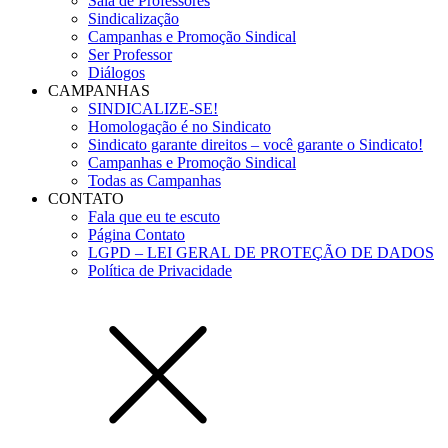
Sala de Professores
Sindicalização
Campanhas e Promoção Sindical
Ser Professor
Diálogos
CAMPANHAS
SINDICALIZE-SE!
Homologação é no Sindicato
Sindicato garante direitos – você garante o Sindicato!
Campanhas e Promoção Sindical
Todas as Campanhas
CONTATO
Fala que eu te escuto
Página Contato
LGPD – LEI GERAL DE PROTEÇÃO DE DADOS
Política de Privacidade