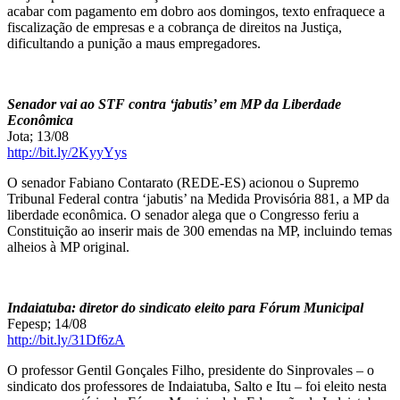
acabar com pagamento em dobro aos domingos, texto enfraquece a
fiscalização de empresas e a cobrança de direitos na Justiça,
dificultando a punição a maus empregadores.
Senador vai ao STF contra ‘jabutis’ em MP da Liberdade
Econômica
Jota; 13/08
http://bit.ly/2KyyYys
O senador Fabiano Contarato (REDE-ES) acionou o Supremo
Tribunal Federal contra ‘jabutis’ na Medida Provisória 881, a MP da
liberdade econômica. O senador alega que o Congresso feriu a
Constituição ao inserir mais de 300 emendas na MP, incluindo temas
alheios à MP original.
Indaiatuba: diretor do sindicato eleito para Fórum Municipal
Fepesp; 14/08
http://bit.ly/31Df6zA
O professor Gentil Gonçales Filho, presidente do Sinprovales – o
sindicato dos professores de Indaiatuba, Salto e Itu – foi eleito nesta