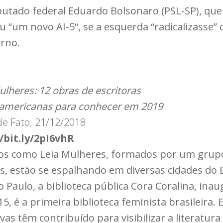
utado federal Eduardo Bolsonaro (PSL-SP), que
u “um novo AI-5“, se a esquerda “radicalizasse” 
rno.
ulheres: 12 obras de escritoras
-americanas para conhecer em 2019
 de Fato; 21/12/2018
/bit.ly/2pI6vhR
tos como Leia Mulheres, formados por um grup
as, estão se espalhando em diversas cidades do B
 Paulo, a biblioteca pública Cora Coralina, ina
5, é a primeira biblioteca feminista brasileira. 
tivas têm contribuído para visibilizar a literatura