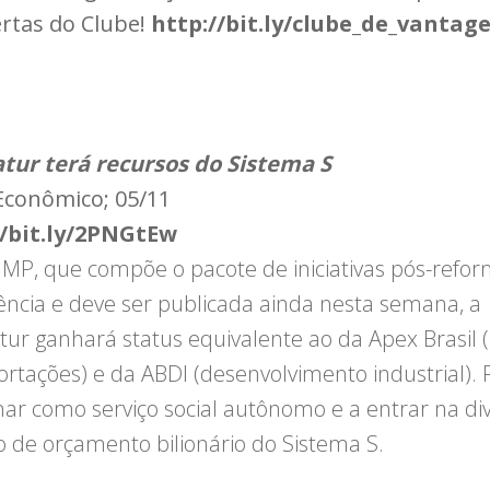
rtas do Clube!
http://bit.ly/clube_de_vantag
tur terá recursos do Sistema S
Econômico; 05/11
//bit.ly/2PNGtEw
MP, que compõe o pacote de iniciativas pós-refo
ência e deve ser publicada ainda nesta semana, a
ur ganhará status equivalente ao da Apex Brasil 
ortações) e da ABDI (desenvolvimento industrial). 
nar como serviço social autônomo e a entrar na di
o de orçamento bilionário do Sistema S.