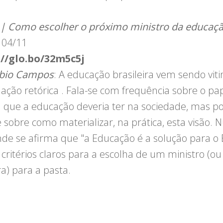
 | Como escolher o próximo ministro da educaç
 04/11
://glo.bo/32m5c5j
abio Campos
: A educação brasileira vem sendo vi
flação retórica . Fala-se com frequência sobre o pa
l que a educação deveria ter na sociedade, mas p
e sobre como materializar, na prática, esta visão.
nde se afirma que "a Educação é a solução para o B
 critérios claros para a escolha de um ministro (ou
ra) para a pasta.