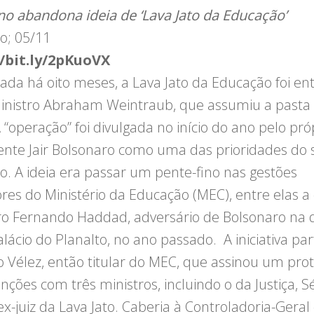
o abandona ideia de ‘Lava Jato da Educação’
o; 05/11
//bit.ly/2pKuoVX
ada há oito meses, a Lava Jato da Educação foi en
inistro Abraham Weintraub, que assumiu a past
A “operação” foi divulgada no início do ano pelo pró
ente Jair Bolsonaro como uma das prioridades do 
o. A ideia era passar um pente-fino nas gestões
ores do Ministério da Educação (MEC), entre elas a 
ro Fernando Haddad, adversário de Bolsonaro na 
lácio do Planalto, no ano passado. A iniciativa par
o Vélez, então titular do MEC, que assinou um pro
nções com três ministros, incluindo o da Justiça, S
ex-juiz da Lava Jato. Caberia à Controladoria-Geral