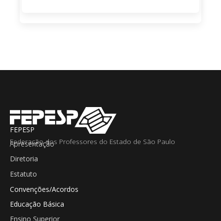
FEPESP
Federação dos Professores do Estado de São Paulo
Apresentação
Diretoria
Estatuto
Convenções/Acordos
Educação Básica
Ensino Superior