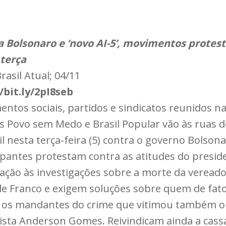
a Bolsonaro e ‘novo AI-5’, movimentos protes
 terça
rasil Atual; 04/11
/bit.ly/2pI8seb
ntos sociais, partidos e sindicatos reunidos n
s Povo sem Medo e Brasil Popular vão às ruas d
il nesta terça-feira (5) contra o governo Bolsona
ipantes protestam contra as atitudes do presid
ação às investigações sobre a morte da veread
le Franco e exigem soluções sobre quem de fat
 os mandantes do crime que vitimou também o
sta Anderson Gomes. Reivindicam ainda a cass