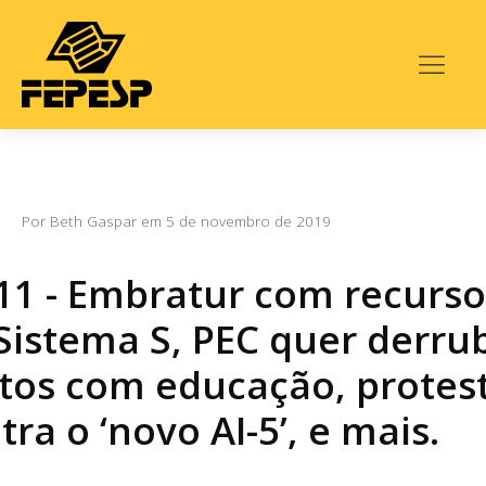
Por
Beth Gaspar
em
5 de novembro de 2019
11 - Embratur com recurso
Sistema S, PEC quer derru
tos com educação, protes
tra o ‘novo AI-5’, e mais.