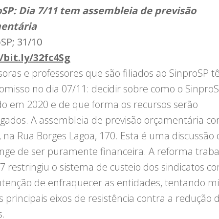
oSP: Dia 7/11 tem assembleia de previsão
entária
SP; 31/10
/bit.ly/32fc4Sg
soras e professores que são filiados ao SinproSP
misso no dia 07/11: decidir sobre como o SinproS
o em 2020 e de que forma os recursos serão
ados. A assembleia de previsão orçamentária c
, na Rua Borges Lagoa, 170. Esta é uma discussão
onge de ser puramente financeira. A reforma traba
7 restringiu o sistema de custeio dos sindicatos c
intenção de enfraquecer as entidades, tentando m
 principais eixos de resistência contra a redução 
s.