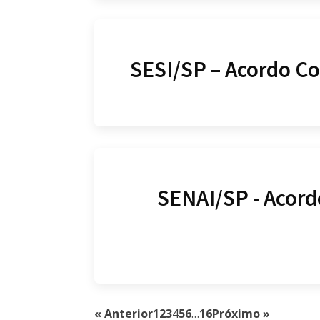
SESI/SP – Acordo Co
SENAI/SP - Acord
« Anterior
1
2
3
4
5
6
…
16
Próximo »