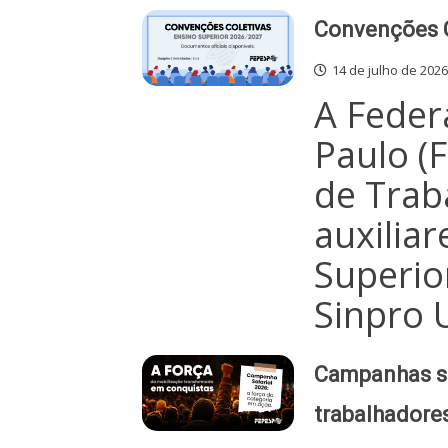
Convenções C
14 de julho de 2026
A Feder
Paulo (
de Trab
auxilia
Superio
Sinpro 
Campanhas sa
trabalhadore