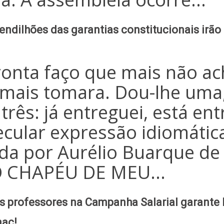
endilhões das garantias constitucionais irão p
a faço que mais não ach
 mais tomara. Dou-lhe uma,
três: já entreguei, está ent
ecular expressão idiomática
ada por Aurélio Buarque de
O CHAPÉU DE MEU...
s professores na Campanha Salarial garante 
nac!