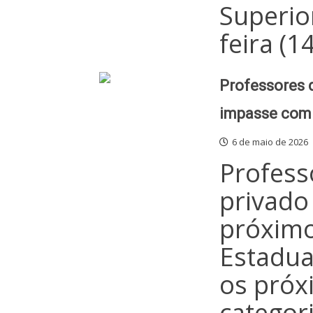
Superio
feira (1
Professores 
impasse com 
6 de maio de 2026
Profess
privado
próximo
Estadua
os próx
categori