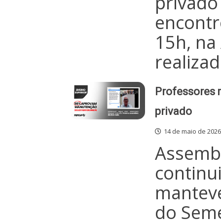
privado
encontro
15h, na
realiza
Professores 
privado
14 de maio de 2026
Assembl
continu
manteve
do Seme