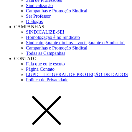
Sala de Professores
Sindicalização
Campanhas e Promoção Sindical
Ser Professor
Diálogos
CAMPANHAS
SINDICALIZE-SE!
Homologação é no Sindicato
Sindicato garante direitos – você garante o Sindicato!
Campanhas e Promoção Sindical
Todas as Campanhas
CONTATO
Fala que eu te escuto
Página Contato
LGPD – LEI GERAL DE PROTEÇÃO DE DADOS
Política de Privacidade