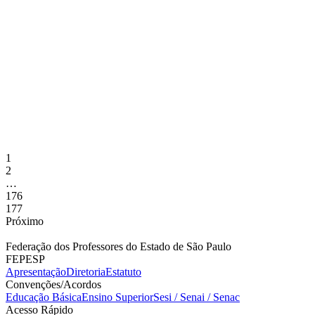
Salarial garante R$47 na hora-aula do
Ensino Médio do Senac!
30 de abril de 2026
A Assembleia Estadual Unificada dos professores e professoras do
Ensino Médio do Senac, realizada na última terça-feira (29/4),
aprovou, com 80% dos votos, a contraproposta apresentada pela
instituição e consolidou um avanço relevante da categoria na
Campanha Salarial, após semanas...
1
2
…
176
177
Próximo
Federação dos Professores do Estado de São Paulo
FEPESP
Apresentação
Diretoria
Estatuto
Convenções/Acordos
Educação Básica
Ensino Superior
Sesi / Senai / Senac
Acesso Rápido