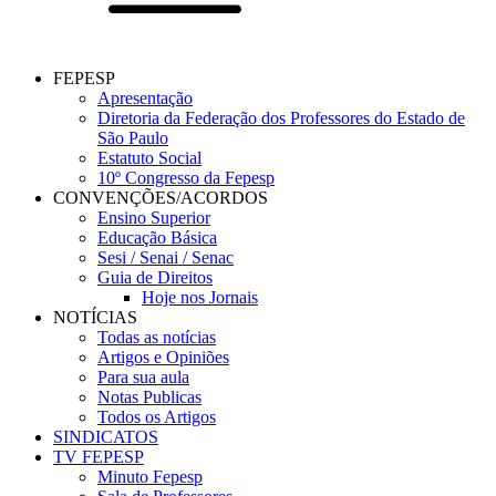
FEPESP
Apresentação
Diretoria da Federação dos Professores do Estado de
São Paulo
Estatuto Social
10º Congresso da Fepesp
CONVENÇÕES/ACORDOS
Ensino Superior
Educação Básica
Sesi / Senai / Senac
Guia de Direitos
Hoje nos Jornais
NOTÍCIAS
Todas as notícias
Artigos e Opiniões
Para sua aula
Notas Publicas
Todos os Artigos
SINDICATOS
TV FEPESP
Minuto Fepesp