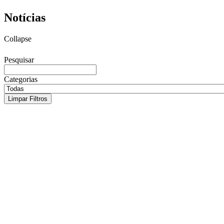
Notícias
Collapse
Pesquisar
Categorias
Limpar Filtros
Fepesp lamenta a morte do professor e
sociólogo Lejeune Mirhan
7 de agosto de 2026
Intelectual, escritor e analista internacional deixa importante legado
na educação, no movimento sindical e na defesa da democracia e da
paz A Federação dos Professores do Estado de São Paulo (Fepesp)
lamenta profundamente a morte do professor, sociólogo, escritor e...