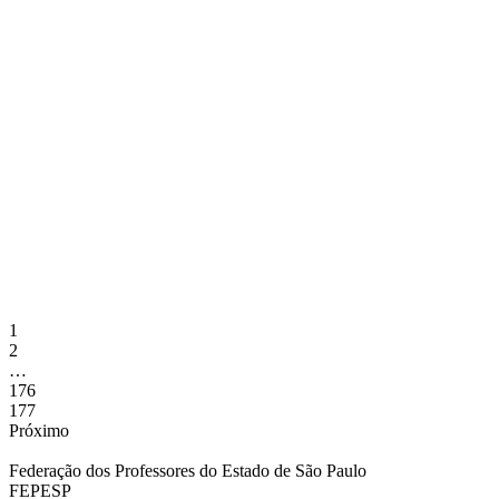
Professores do Sesi aprovam
contraproposta em Assembleia após
campanha marcada por mobilização e
falta de avanços nas negociações
28 de abril de 2026
A Assembleia Estadual Unificada dos professores e professoras do
Sesi, realizada na noite desta segunda-feira, 27 de abril, definiu os
rumos da Campanha Salarial de 2026. Em votação, a categoria
decidiu pela aprovação da contraproposta apresentada pela
instituição, após um...
1
2
…
176
177
Próximo
Federação dos Professores do Estado de São Paulo
FEPESP