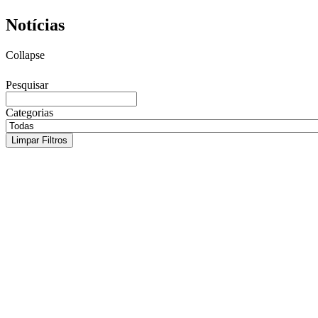
Notícias
Collapse
Pesquisar
Categorias
Limpar Filtros
Justiça determina reintegração de
dirigente do Sinpro Rio Preto demitido
ilegalmente
3 de agosto de 2026
Decisão reafirma que a estabilidade sindical não pode ser substituída
por indenização e representa uma vitória para toda a categoria A
Justiça do Trabalho determinou a reintegração imediata do professor