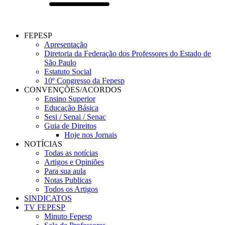
FEPESP
Apresentação
Diretoria da Federação dos Professores do Estado de
São Paulo
Estatuto Social
10º Congresso da Fepesp
CONVENÇÕES/ACORDOS
Ensino Superior
Educação Básica
Sesi / Senai / Senac
Guia de Direitos
Hoje nos Jornais
NOTÍCIAS
Todas as notícias
Artigos e Opiniões
Para sua aula
Notas Publicas
Todos os Artigos
SINDICATOS
TV FEPESP
Minuto Fepesp