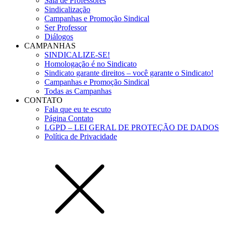
Sala de Professores
Sindicalização
Campanhas e Promoção Sindical
Ser Professor
Diálogos
CAMPANHAS
SINDICALIZE-SE!
Homologação é no Sindicato
Sindicato garante direitos – você garante o Sindicato!
Campanhas e Promoção Sindical
Todas as Campanhas
CONTATO
Fala que eu te escuto
Página Contato
LGPD – LEI GERAL DE PROTEÇÃO DE DADOS
Política de Privacidade