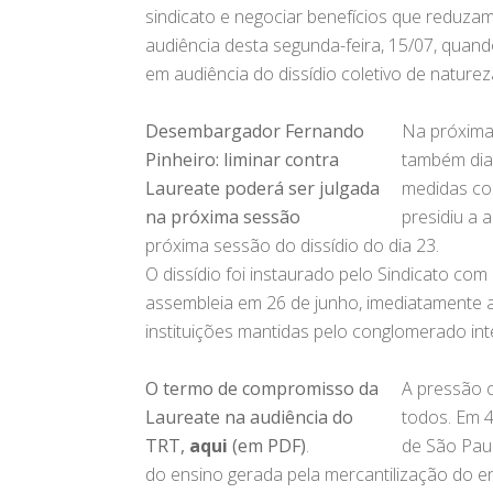
sindicato e negociar benefícios que reduzam
audiência desta segunda-feira, 15/07, qua
em audiência do dissídio coletivo de naturez
Desembargador Fernando
Na próxima 
Pinheiro: liminar contra
também dian
Laureate poderá ser julgada
medidas co
na próxima sessão
presidiu a 
próxima sessão do dissídio do dia 23.
O dissídio foi instaurado pelo Sindicato co
assembleia em 26 de junho, imediatamente a
instituições mantidas pelo conglomerado int
O termo de compromisso da
A pressão c
Laureate na audiência do
todos. Em 4 
TRT,
aqui
(em PDF)
.
de São Paul
do ensino gerada pela mercantilização do en