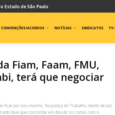
do Estado de São Paulo
CONVENÇÕES/ACORDOS
NOTÍCIAS
SINDICATOS
TV 
da Fiam, Faam, FMU,
i, terá que negociar
icar por isso mesmo. Na justiça do Trabalho, diante de juiz,
mbi teve que concordar em discutir os cortes com o