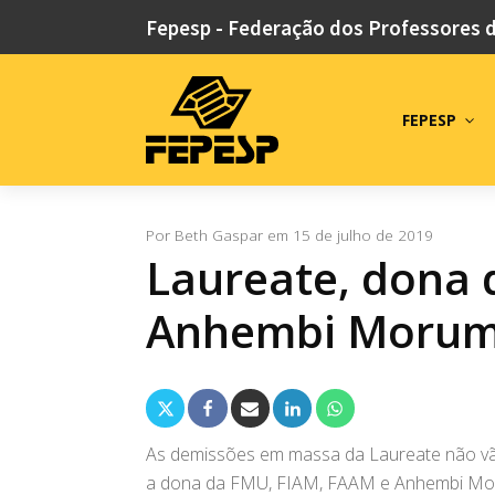
Fepesp - Federação dos Professores 
FEPESP
Por
Beth Gaspar
em
15 de julho de 2019
Laureate, dona 
Anhembi Morumb
As demissões em massa da Laureate não vão f
a dona da FMU, FIAM, FAAM e Anhembi Moru