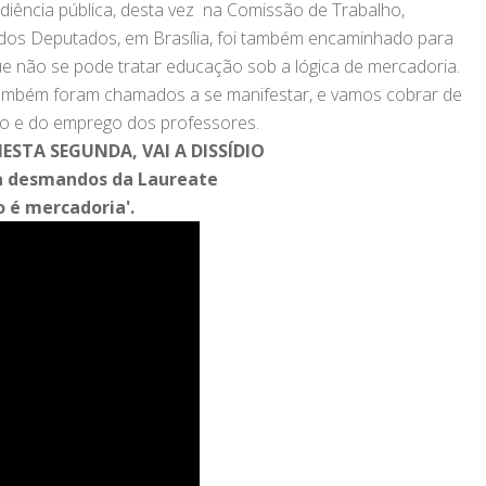
diência pública, desta vez na Comissão de Trabalho,
 dos Deputados, em Brasília, foi também encaminhado para
e não se pode tratar educação sob a lógica de mercadoria.
também foram chamados a se manifestar, e vamos cobrar de
no e do emprego dos professores.
ESTA SEGUNDA, VAI A DISSÍDIO
ra desmandos da Laureate
o é mercadoria'.