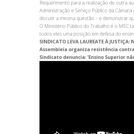
Requerimento para a realização de outra au
Administração e Serviço Público da Câmara
discutir a mesma questão – e demonstrar qu
O Ministério Público do Trabalho e o MEC 
todos eles uma posição em defesa do ensi
SINDICATO LEVA LAUREATE À JUSTIÇA: N
Assembleia organiza resistência cont
Sindicato denuncia: 'Ensino Superior nã