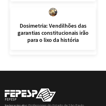
Dosimetria: Vendilhões das
garantias constitucionais irão
para o lixo da história
FEPESP
Federação dos Professores do Estado de São Paulo