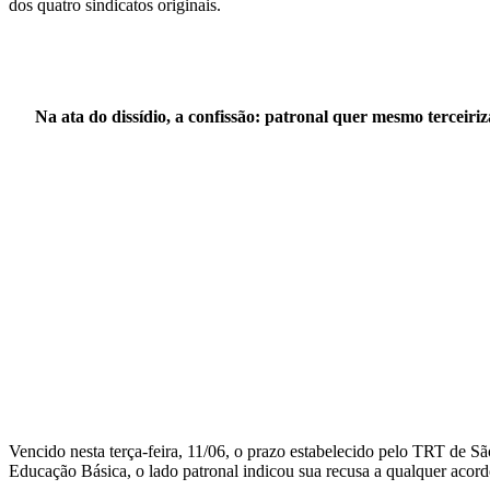
dos quatro sindicatos originais.
Na ata do dissídio, a confissão: patronal quer mesmo terceiriza
Vencido nesta terça-feira, 11/06, o prazo estabelecido pelo TRT de S
Educação Básica, o lado patronal indicou sua recusa a qualquer acordo.