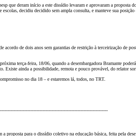
epesp que deram início a este dissídio levaram e aprovaram a proposta 
 escolas, decidiu decidido sem ampla consulta, e manteve sua posição 
e acordo de dois anos sem garantias de restrição à terceirização de post
a próxima terça-feira, 18/06, quando a desembargadora Bramante poderá 
nto. Existe ainda a possibilidade, remota e pouco provável, do relator s
ompromisso no dia 18 – e estaremos lá, todos, no TRT.
-----------------------------------------------------------------------
 a proposta para o dissídio coletivo na educação básica, feita pela de