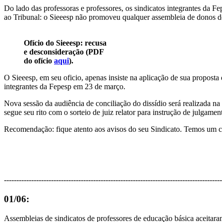
Do lado das professoras e professores, os sindicatos integrantes da F
ao Tribunal: o Sieeesp não promoveu qualquer assembleia de donos de
Ofício do Sieeesp: recusa
e desconsideração (PDF
do ofício
aqui
).
O Sieeesp, em seu oficio, apenas insiste na aplicação de sua proposta d
integrantes da Fepesp em 23 de março.
Nova sessão da audiência de conciliação do dissídio será realizada n
segue seu rito com o sorteio de juiz relator para instrução de julgame
Recomendação: fique atento aos avisos do seu Sindicato. Temos um c
----------------------------------------------------------------------------------------
01/06:
Assembleias de sindicatos de professores de educação básica aceitaram