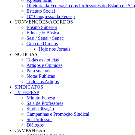
Apresentação
Diretoria da Federação dos Professores do Estado de Sã
Estatuto Social
10º Congresso da Fepesp
CONVENÇÕES/ACORDOS
Ensino Superior
Educação Básica
Sesi / Senai / Senac
Guia de Direitos
Hoje nos Jornais
NOTÍCIAS
Todas as notícias
Artigos e Opiniões
Para sua aula
Notas Publicas
Todos os Artigos
SINDICATOS
TV FEPESP
Minuto Fepesp
Sala de Professores
Sindicalização
Campanhas e Promoção Sindical
Ser Professor
Diálogos
CAMPANHAS