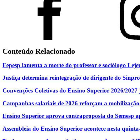
Conteúdo Relacionado
Fepesp lamenta a morte do professor e sociólogo Lej
Justiça determina reintegração de dirigente do Sinpro
Convenções Coletivas do Ensino Superior 2026/2027 j
Campanhas salariais de 2026 reforçam a mobilização
Ensino Superior aprova contraproposta do Semesp ap
Assembleia do Ensino Superior acontece nesta quinta-f