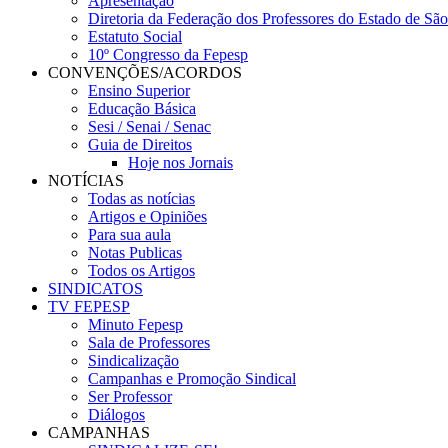
Apresentação
Diretoria da Federação dos Professores do Estado de Sã
Estatuto Social
10º Congresso da Fepesp
CONVENÇÕES/ACORDOS
Ensino Superior
Educação Básica
Sesi / Senai / Senac
Guia de Direitos
Hoje nos Jornais
NOTÍCIAS
Todas as notícias
Artigos e Opiniões
Para sua aula
Notas Publicas
Todos os Artigos
SINDICATOS
TV FEPESP
Minuto Fepesp
Sala de Professores
Sindicalização
Campanhas e Promoção Sindical
Ser Professor
Diálogos
CAMPANHAS