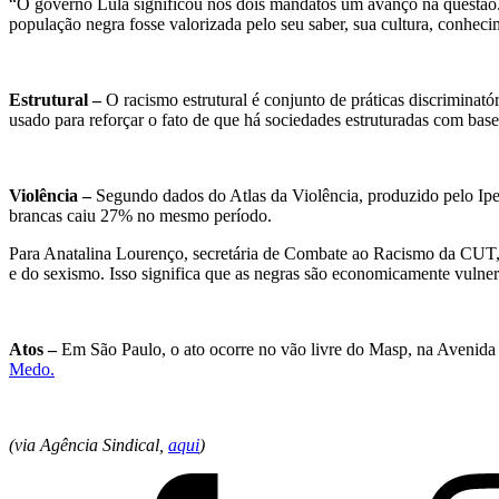
“O governo Lula significou nos dois mandatos um avanço na questão.
população negra fosse valorizada pelo seu saber, sua cultura, conheci
Estrutural –
O racismo estrutural é conjunto de práticas discriminatór
usado para reforçar o fato de que há sociedades estruturadas com bas
Violência –
Segundo dados do Atlas da Violência, produzido pelo Ipe
brancas caiu 27% no mesmo período.
Para Anatalina Lourenço, secretária de Combate ao Racismo da CUT, a
e do sexismo. Isso significa que as negras são economicamente vulner
Atos –
Em São Paulo, o ato ocorre no vão livre do Masp, na Avenida Pau
Medo.
(via Agência Sindical,
aqui
)