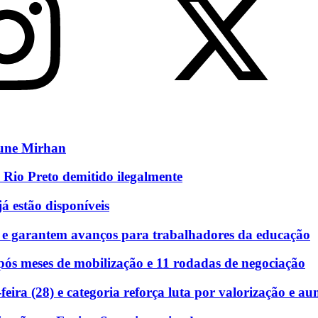
eune Mirhan
 Rio Preto demitido ilegalmente
á estão disponíveis
 e garantem avanços para trabalhadores da educação
ós meses de mobilização e 11 rodadas de negociação
eira (28) e categoria reforça luta por valorização e au