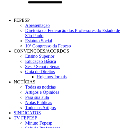
FEPESP
Apresentação
Diretoria da Federação dos Professores do Estado de
São Paulo
Estatuto Social
10º Congresso da Fepesp
CONVENÇÕES/ACORDOS
Ensino Superior
Educação Básica
Sesi / Senai / Senac
Guia de Direitos
Hoje nos Jornais
NOTÍCIAS
Todas as notícias
Artigos e Opiniões
Para sua aula
Notas Publicas
Todos os Artigos
SINDICATOS
TV FEPESP
Minuto Fepesp