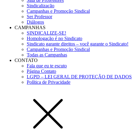
Sala de Professores
Sindicalização
Campanhas e Promoção Sindical
Ser Professor
Diálogos
CAMPANHAS
SINDICALIZE-SE!
Homologação é no Sindicato
Sindicato garante direitos – você garante o Sindicato!
Campanhas e Promoção Sindical
Todas as Campanhas
CONTATO
Fala que eu te escuto
Página Contato
LGPD – LEI GERAL DE PROTEÇÃO DE DADOS
Política de Privacidade