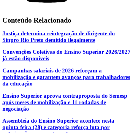
Conteúdo Relacionado
Justiça determina reintegração de dirigente do
Sinpro Rio Preto demitido ilegalmente
Convenções Coletivas do Ensino Superior 2026/2027
já estão disponíveis
Campanhas salariais de 2026 reforçam a
mobilização e garantem avanços para trabalhadores
da educação
Ensino Superior aprova contraproposta do Semesp
após meses de mobilização e 11 rodadas de
negociação
Assembleia do Ensino Superior acontece nesta
quinta-feira (28) e categoria reforça luta por