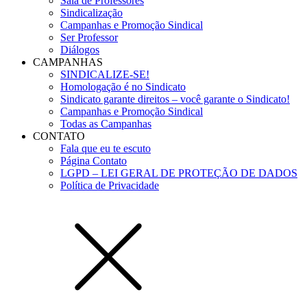
Sala de Professores
Sindicalização
Campanhas e Promoção Sindical
Ser Professor
Diálogos
CAMPANHAS
SINDICALIZE-SE!
Homologação é no Sindicato
Sindicato garante direitos – você garante o Sindicato!
Campanhas e Promoção Sindical
Todas as Campanhas
CONTATO
Fala que eu te escuto
Página Contato
LGPD – LEI GERAL DE PROTEÇÃO DE DADOS
Política de Privacidade