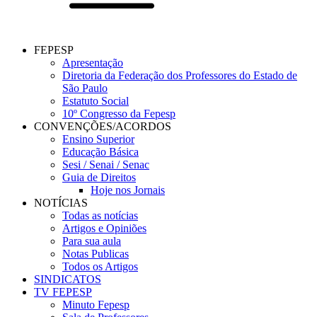
FEPESP
Apresentação
Diretoria da Federação dos Professores do Estado de
São Paulo
Estatuto Social
10º Congresso da Fepesp
CONVENÇÕES/ACORDOS
Ensino Superior
Educação Básica
Sesi / Senai / Senac
Guia de Direitos
Hoje nos Jornais
NOTÍCIAS
Todas as notícias
Artigos e Opiniões
Para sua aula
Notas Publicas
Todos os Artigos
SINDICATOS
TV FEPESP
Minuto Fepesp