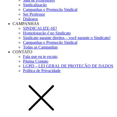
Sala de Professores
Sindicalização
Campanhas e Promoção Sindical
Ser Professor
Diálogos
CAMPANHAS
SINDICALIZE-SE!
Homologação é no Sindicato
Sindicato garante direitos – você garante o Sindicato!
Campanhas e Promoção Sindical
Todas as Campanhas
CONTATO
Fala que eu te escuto
Página Contato
LGPD – LEI GERAL DE PROTEÇÃO DE DADOS
Política de Privacidade