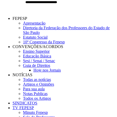
FEPESP
Apresentação
Diretoria da Federação dos Professores do Estado de
São Paulo
Estatuto Social
10º Congresso da Fepesp
CONVENÇÕES/ACORDOS
Ensino Superior
Educação Básica
Sesi / Senai / Senac
Guia de Direitos
Hoje nos Jornais
NOTÍCIAS
Todas as notícias
Artigos e Opiniões
Para sua aula
Notas Publicas
Todos os Artigos
SINDICATOS
TV FEPESP
Minuto Fepesp