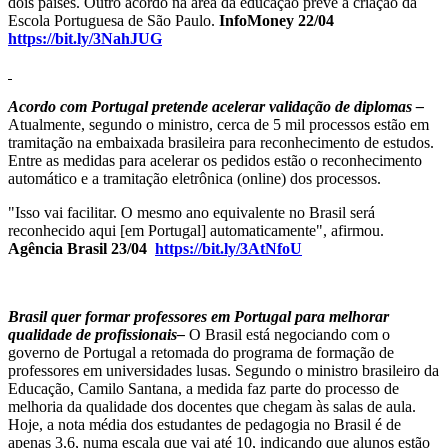
dois países. Outro acordo na área da educação prevê a criação da
Escola Portuguesa de São Paulo.
InfoMoney 22/04
https://bit.ly/3NahJUG
Acordo com Portugal pretende acelerar validação de diplomas –
Atualmente, segundo o ministro, cerca de 5 mil processos estão em
tramitação na embaixada brasileira para reconhecimento de estudos.
Entre as medidas para acelerar os pedidos estão o reconhecimento
automático e a tramitação eletrônica (online) dos processos.
"Isso vai facilitar. O mesmo ano equivalente no Brasil será
reconhecido aqui [em Portugal] automaticamente", afirmou.
Agência Brasil 23/04
https://bit.ly/3AtNfoU
Brasil quer formar professores em Portugal para melhorar
qualidade de profissionais–
O Brasil está negociando com o
governo de Portugal a retomada do programa de formação de
professores em universidades lusas. Segundo o ministro brasileiro da
Educação, Camilo Santana, a medida faz parte do processo de
melhoria da qualidade dos docentes que chegam às salas de aula.
Hoje, a nota média dos estudantes de pedagogia no Brasil é de
apenas 3,6, numa escala que vai até 10, indicando que alunos estão