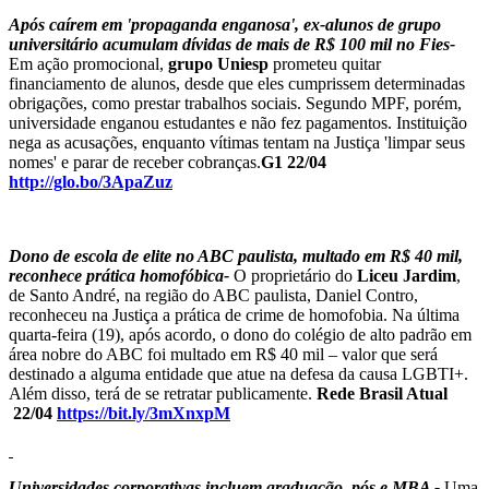
Após caírem em 'propaganda enganosa', ex-alunos de grupo
universitário acumulam dívidas de mais de R$ 100 mil no Fies-
Em ação promocional,
grupo Uniesp
prometeu quitar
financiamento de alunos, desde que eles cumprissem determinadas
obrigações, como prestar trabalhos sociais. Segundo MPF, porém,
universidade enganou estudantes e não fez pagamentos. Instituição
nega as acusações, enquanto vítimas tentam na Justiça 'limpar seus
nomes' e parar de receber cobranças.
G1 22/04
http://glo.bo/3ApaZuz
Dono de escola de elite no ABC paulista, multado em R$ 40 mil,
reconhece prática homofóbica-
O proprietário do
Liceu Jardim
,
de Santo André, na região do ABC paulista, Daniel Contro,
reconheceu na Justiça a prática de crime de homofobia. Na última
quarta-feira (19), após acordo, o dono do colégio de alto padrão em
área nobre do ABC foi multado em R$ 40 mil – valor que será
destinado a alguma entidade que atue na defesa da causa LGBTI+.
Além disso, terá de se retratar publicamente.
Rede Brasil Atual
22/04
https://bit.ly/3mXnxpM
Universidades corporativas incluem graduação, pós e MBA -
Uma