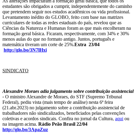
As alterações impactaram a formação geral básica, que todos os
estudantes são obrigados a cumprir, independentemente do caminho
que pretendem seguir nos estudos acadêmicos ou vida profissional.
Levantamento inédito do GLOBO, feito com base nas matrizes
curriculares de todas as redes estaduais do país, revelou que as
Ciências da Natureza e Humanas foram as que mais encolheram na
formação geral básica. Ficaram, respectivamente, com 34% e 30%
menos aulas do que no formato antigo. Juntos, português e
matemática tiveram um corte de 25%.
Extra 23/04
http://glo.bo/3N7lHxi
SINDICATO
Alexandre Moraes adia julgamento sobre contribuição assistencial
-
O ministro Alexandre de Moraes, do STF (Supremo Tribunal
Federal), pediu vista (mais tempo de análise) nesta 6ª feira
(21.abr.2023) no julgamento sobre a contribuição assistencial de
trabalhadores não sindicalizados, beneficiados pelas convenções
coletivas e acordos sindicais. Confira no jornal da Cultura,
aqui
ou
na imagem acima.
Rádio Peão Brasil 22/04
http://glo.bo/3ApaZuz