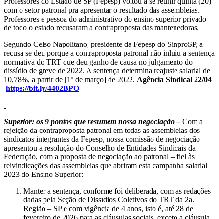
Professores do Estado de SP (Fepesp) voltou a se reunir quinta (20)
com o setor patronal pra apresentar o resultado das assembleias.
Professores e pessoa do administrativo do ensino superior privado
de todo o estado recusaram a contraproposta das mantenedoras.
Segundo Celso Napolitano, presidente da Fepesp do SinproSP, a
recusa se deu porque a contraproposta patronal não inluiu a sentença
normativa do TRT que deu ganho de causa no julgamento do
dissídio de greve de 2022. A sentença determina reajuste salarial de
10,78%, a partir de [1º de março] de 2022.
Agência Sindical 22/04
https://bit.ly/4402BPO
Superior: os 9 pontos que resumem nossa negociação –
Com a
rejeição da contraproposta patronal em todas as assembleias dos
sindicatos integrantes da Fepesp, nossa comissão de negociação
apresentou a resolução do Conselho de Entidades Sindicais da
Federação, com a proposta de negociação ao patronal – fiel às
reivindicações das assembleias que abriram esta campanha salarial
2023 do Ensino Superior:
Manter a sentença, conforme foi deliberada, com as redações
dadas pela Seção de Dissídios Coletivos do TRT da 2a.
Região – SP e com vigência de 4 anos, isto é, até 28 de
fevereiro de 2026 para as cláusulas sociais, exceto a cláusula