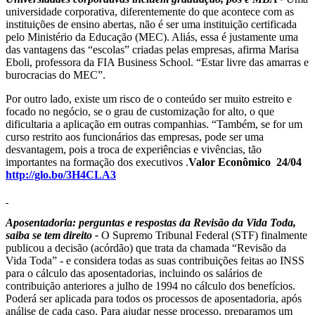
universidade corporativa, diferentemente do que acontece com as
instituições de ensino abertas, não é ser uma instituição certificada
pelo Ministério da Educação (MEC). Aliás, essa é justamente uma
das vantagens das “escolas” criadas pelas empresas, afirma Marisa
Eboli, professora da FIA Business School. “Estar livre das amarras e
burocracias do MEC”.
Por outro lado, existe um risco de o conteúdo ser muito estreito e
focado no negócio, se o grau de customização for alto, o que
dificultaria a aplicação em outras companhias. “Também, se for um
curso restrito aos funcionários das empresas, pode ser uma
desvantagem, pois a troca de experiências e vivências, tão
importantes na formação dos executivos .
Valor Econômico 24/04
http://glo.bo/3H4CLA3
Aposentadoria: perguntas e respostas da Revisão da Vida Toda,
saiba se tem direito -
O Supremo Tribunal Federal (STF) finalmente
publicou a decisão (acórdão) que trata da chamada “Revisão da
Vida Toda” - e considera todas as suas contribuições feitas ao INSS
para o cálculo das aposentadorias, incluindo os salários de
contribuição anteriores a julho de 1994 no cálculo dos benefícios.
Poderá ser aplicada para todos os processos de aposentadoria, após
análise de cada caso. Para ajudar nesse processo, preparamos um