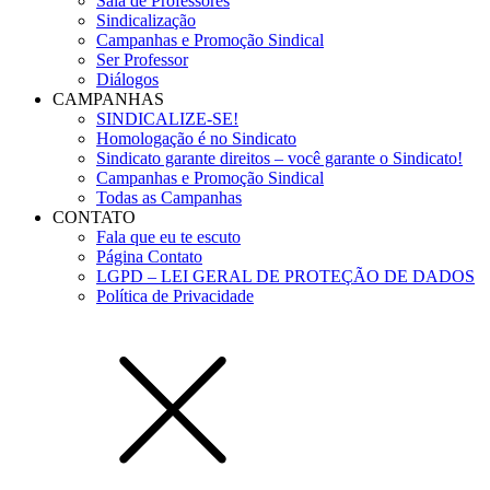
Sala de Professores
Sindicalização
Campanhas e Promoção Sindical
Ser Professor
Diálogos
CAMPANHAS
SINDICALIZE-SE!
Homologação é no Sindicato
Sindicato garante direitos – você garante o Sindicato!
Campanhas e Promoção Sindical
Todas as Campanhas
CONTATO
Fala que eu te escuto
Página Contato
LGPD – LEI GERAL DE PROTEÇÃO DE DADOS
Política de Privacidade