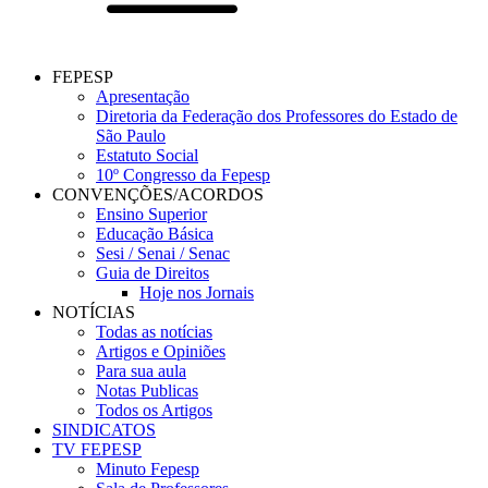
FEPESP
Apresentação
Diretoria da Federação dos Professores do Estado de
São Paulo
Estatuto Social
10º Congresso da Fepesp
CONVENÇÕES/ACORDOS
Ensino Superior
Educação Básica
Sesi / Senai / Senac
Guia de Direitos
Hoje nos Jornais
NOTÍCIAS
Todas as notícias
Artigos e Opiniões
Para sua aula
Notas Publicas
Todos os Artigos
SINDICATOS
TV FEPESP
Minuto Fepesp