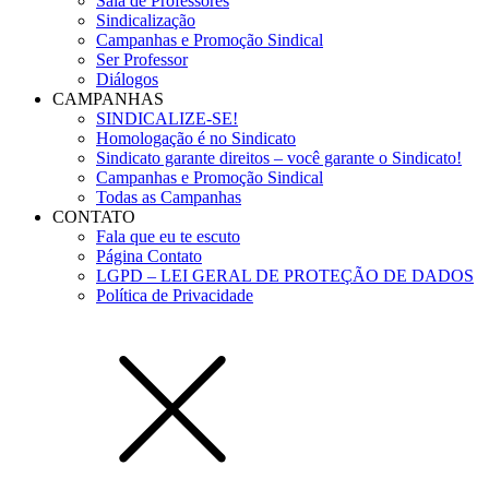
Sala de Professores
Sindicalização
Campanhas e Promoção Sindical
Ser Professor
Diálogos
CAMPANHAS
SINDICALIZE-SE!
Homologação é no Sindicato
Sindicato garante direitos – você garante o Sindicato!
Campanhas e Promoção Sindical
Todas as Campanhas
CONTATO
Fala que eu te escuto
Página Contato
LGPD – LEI GERAL DE PROTEÇÃO DE DADOS
Política de Privacidade