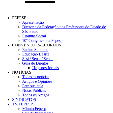
FEPESP
Apresentação
Diretoria da Federação dos Professores do Estado de
São Paulo
Estatuto Social
10º Congresso da Fepesp
CONVENÇÕES/ACORDOS
Ensino Superior
Educação Básica
Sesi / Senai / Senac
Guia de Direitos
Hoje nos Jornais
NOTÍCIAS
Todas as notícias
Artigos e Opiniões
Para sua aula
Notas Publicas
Todos os Artigos
SINDICATOS
TV FEPESP
Minuto Fepesp