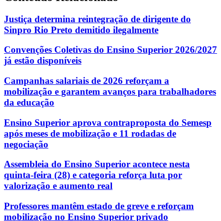
Justiça determina reintegração de dirigente do
Sinpro Rio Preto demitido ilegalmente
Convenções Coletivas do Ensino Superior 2026/2027
já estão disponíveis
Campanhas salariais de 2026 reforçam a
mobilização e garantem avanços para trabalhadores
da educação
Ensino Superior aprova contraproposta do Semesp
após meses de mobilização e 11 rodadas de
negociação
Assembleia do Ensino Superior acontece nesta
quinta-feira (28) e categoria reforça luta por
valorização e aumento real
Professores mantêm estado de greve e reforçam
mobilização no Ensino Superior privado