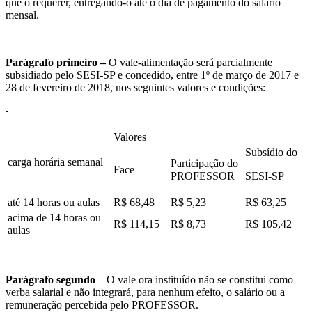
que o requerer, entregando-o até o dia de pagamento do salário
mensal.
Parágrafo primeiro –
O vale-alimentação será parcialmente
subsidiado pelo SESI-SP e concedido, entre 1º de março de 2017 e
28 de fevereiro de 2018, nos seguintes valores e condições:
Valores
Subsídio do
carga horária semanal
Participação do
Face
PROFESSOR
SESI-SP
até 14 horas ou aulas
R$ 68,48
R$ 5,23
R$ 63,25
acima de 14 horas ou
R$ 114,15
R$ 8,73
R$ 105,42
aulas
Parágrafo segundo
– O vale ora instituído não se constitui como
verba salarial e não integrará, para nenhum efeito, o salário ou a
remuneração percebida pelo PROFESSOR.