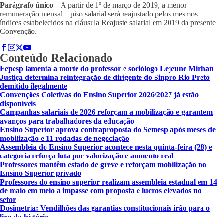
Parágrafo único
– A partir de 1º de março de 2019, a menor
remuneração mensal – piso salarial será reajustado pelos mesmos
índices estabelecidos na cláusula Reajuste salarial em 2019 da presente
Convenção.
Conteúdo Relacionado
Fepesp lamenta a morte do professor e sociólogo Lejeune Mirhan
Justiça determina reintegração de dirigente do Sinpro Rio Preto
demitido ilegalmente
Convenções Coletivas do Ensino Superior 2026/2027 já estão
disponíveis
Campanhas salariais de 2026 reforçam a mobilização e garantem
avanços para trabalhadores da educação
Ensino Superior aprova contraproposta do Semesp após meses de
mobilização e 11 rodadas de negociação
Assembleia do Ensino Superior acontece nesta quinta-feira (28) e
categoria reforça luta por valorização e aumento real
Professores mantêm estado de greve e reforçam mobilização no
Ensino Superior privado
Professores do ensino superior realizam assembleia estadual em 14
de maio em meio a impasse com proposta e lucros elevados no
setor
Dosimetria: Vendilhões das garantias constitucionais irão para o
lixo da história