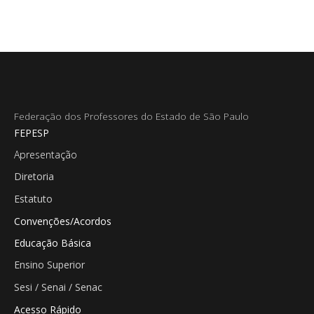
contraproposta apresentada pela instituição e
consolidou um avanço relevante da categoria na
Campanha Salarial, após semanas...
Federação dos Professores do Estado de São Paulo
FEPESP
Apresentação
Diretoria
Estatuto
Convenções/Acordos
Educação Básica
Ensino Superior
Sesi / Senai / Senac
Acesso Rápido