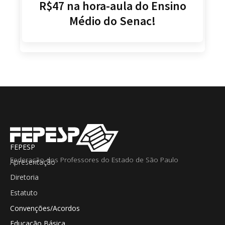
R$47 na hora-aula do Ensino
Médio do Senac!
FEPESP
Federação dos Professores do Estado de São Paulo
Apresentação
Diretoria
Estatuto
Convenções/Acordos
Educação Básica