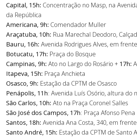
Capital,
15h:
Concentração no Masp, na Avenida
da República
Americana, 9h:
Comendador Muller
Araçatuba,
10h:
Rua Marechal Deodoro, Calçadã
Bauru,
16h:
Avenida Rodrigues Alves, em frent
Botucatu, 17h:
Praça do Bosque
Campinas,
9h:
Ato no Largo do Rosário +
17h:
A
Itapeva, 15h:
Praça Anchieta
Osasco, 9h:
Estação da CPTM de Osasco
Penápolis, 11h
: Avenida Luís Osório, altura do
São Carlos,
10h:
Ato na Praça Coronel Salles
São José dos Campos,
17h
: Praça Afonso Pena
Santos, 18h:
Avenida Ana Costa, 340, em frente
Santo André, 15h:
Estação da CPTM de Santo An