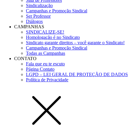
Sala de Professores
Sindicalização
Campanhas e Promoção Sindical
Ser Professor
Diálogos
CAMPANHAS
SINDICALIZE-SE!
Homologação é no Sindicato
Sindicato garante direitos – você garante o Sindicato!
Campanhas e Promoção Sindical
Todas as Campanhas
CONTATO
Fala que eu te escuto
Página Contato
LGPD – LEI GERAL DE PROTEÇÃO DE DADOS
Política de Privacidade