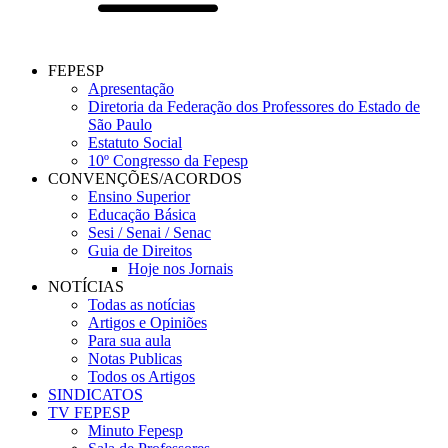
FEPESP
Apresentação
Diretoria da Federação dos Professores do Estado de
São Paulo
Estatuto Social
10º Congresso da Fepesp
CONVENÇÕES/ACORDOS
Ensino Superior
Educação Básica
Sesi / Senai / Senac
Guia de Direitos
Hoje nos Jornais
NOTÍCIAS
Todas as notícias
Artigos e Opiniões
Para sua aula
Notas Publicas
Todos os Artigos
SINDICATOS
TV FEPESP
Minuto Fepesp