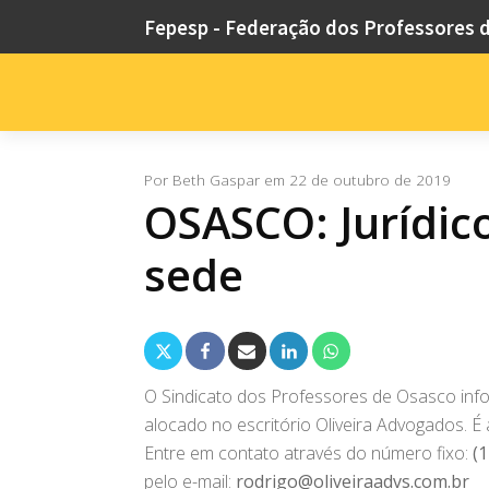
Fepesp - Federação dos Professores 
Por
Beth Gaspar
em
22 de outubro de 2019
OSASCO: Jurídic
sede
O Sindicato dos Professores de Osasco inf
alocado no escritório Oliveira Advogados. É
Entre em contato através do número fixo:
(
pelo e-mail:
rodrigo@oliveiraadvs.com.br