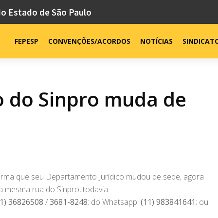
do Estado de São Paulo
FEPESP
CONVENÇÕES/ACORDOS
NOTÍCIAS
SINDICAT
o do Sinpro muda de
orma que seu Departamento Jurídico mudou de sede, agora
 a mesma rua do Sinpro, todavia.
11) 36826508
/
3681-8248
; do Whatsapp:
(11) 983841641
; ou