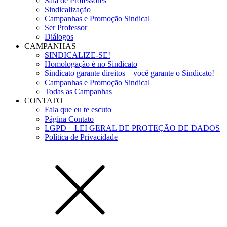
Sala de Professores
Sindicalização
Campanhas e Promoção Sindical
Ser Professor
Diálogos
CAMPANHAS
SINDICALIZE-SE!
Homologação é no Sindicato
Sindicato garante direitos – você garante o Sindicato!
Campanhas e Promoção Sindical
Todas as Campanhas
CONTATO
Fala que eu te escuto
Página Contato
LGPD – LEI GERAL DE PROTEÇÃO DE DADOS
Política de Privacidade