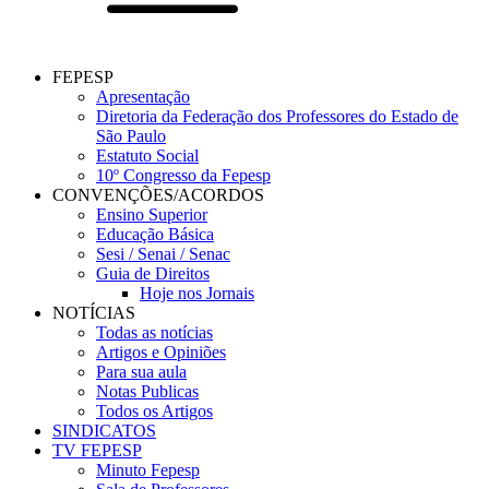
FEPESP
Apresentação
Diretoria da Federação dos Professores do Estado de
São Paulo
Estatuto Social
10º Congresso da Fepesp
CONVENÇÕES/ACORDOS
Ensino Superior
Educação Básica
Sesi / Senai / Senac
Guia de Direitos
Hoje nos Jornais
NOTÍCIAS
Todas as notícias
Artigos e Opiniões
Para sua aula
Notas Publicas
Todos os Artigos
SINDICATOS
TV FEPESP
Minuto Fepesp