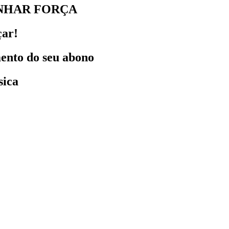
ANHAR FORÇA
çar!
mento do seu abono
sica