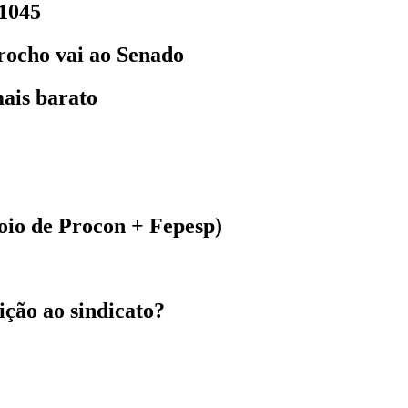
P1045
rocho vai ao Senado
ais barato
poio de Procon + Fepesp)
ição ao sindicato?