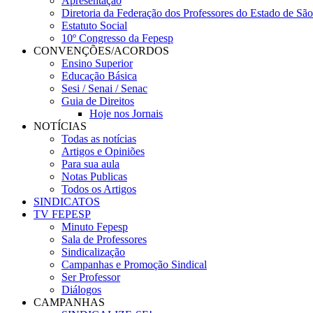
Apresentação
Diretoria da Federação dos Professores do Estado de Sã
Estatuto Social
10º Congresso da Fepesp
CONVENÇÕES/ACORDOS
Ensino Superior
Educação Básica
Sesi / Senai / Senac
Guia de Direitos
Hoje nos Jornais
NOTÍCIAS
Todas as notícias
Artigos e Opiniões
Para sua aula
Notas Publicas
Todos os Artigos
SINDICATOS
TV FEPESP
Minuto Fepesp
Sala de Professores
Sindicalização
Campanhas e Promoção Sindical
Ser Professor
Diálogos
CAMPANHAS