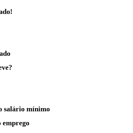
ado!
nado
reve?
o salário mínimo
do emprego