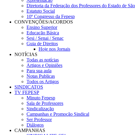
Apresentação
Diretoria da Federação dos Professores do Estado de Sã
Estatuto Social
10º Congresso da Fepesp
CONVENÇÕES/ACORDOS
Ensino Superior
Educação Básica
Sesi / Senai / Senac
Guia de Direitos
Hoje nos Jornais
NOTÍCIAS
Todas as notícias
Artigos e Opiniões
Para sua aula
Notas Publicas
Todos os Artigos
SINDICATOS
TV FEPESP
Minuto Fepesp
Sala de Professores
Sindicalização
Campanhas e Promoção Sindical
Ser Professor
Diálogos
CAMPANHAS