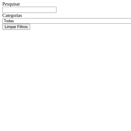
Pesquisar
Categorias
Limpar Filtros
Fepesp lamenta a morte do professor e so
7 de agosto de 2026
Intelectual, escritor e analista internacional deixa importante lega
lamenta profundamente a morte do professor, sociólogo, escritor e...
Justiça determina reintegração de dirigen
3 de agosto de 2026
Decisão reafirma que a estabilidade sindical não pode ser substituída 
Geografia e dirigente do Sindicato dos Professores de São...