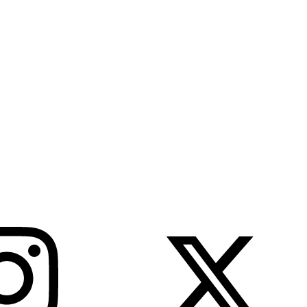
ino Médio do Senac, realizada na última terça-feira (29/4), aprovou, c
pós semanas...