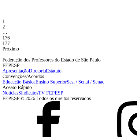
A Assembleia Estadual Unificada dos professores e professoras do Ens
consolidou um avanço relevante da categoria na Campanha Salarial, a
1
2
…
176
177
Próximo
Federação dos Professores do Estado de São Paulo
FEPESP
Apresentação
Diretoria
Estatuto
Convenções/Acordos
Educação Básica
Ensino Superior
Sesi / Senai / Senac
Acesso Rápido
Notícias
Sindicatos
TV FEPESP
FEPESP © 2026 Todos os direitos reservados