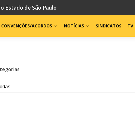
do Estado de São Paulo
CONVENÇÕES/ACORDOS
NOTÍCIAS
SINDICATOS
TV 
tegorias
ta a morte do professor e sociólogo Lejeune