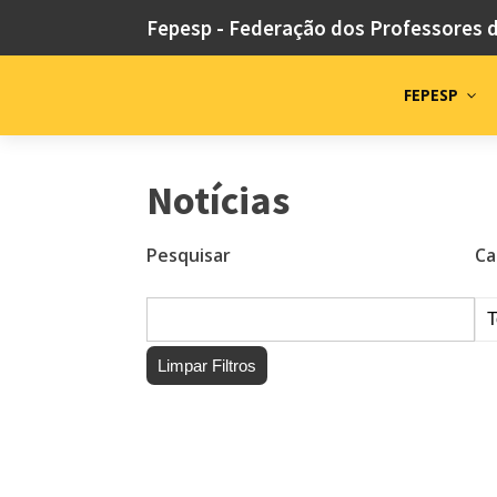
Fepesp - Federação dos Professores 
FEPESP
Notícias
Pesquisar
Ca
Limpar Filtros
Fepesp lamen
7 de agosto de 2026