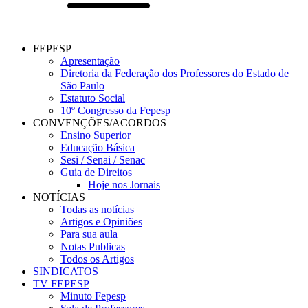
FEPESP
Apresentação
Diretoria da Federação dos Professores do Estado de
São Paulo
Estatuto Social
10º Congresso da Fepesp
CONVENÇÕES/ACORDOS
Ensino Superior
Educação Básica
Sesi / Senai / Senac
Guia de Direitos
Hoje nos Jornais
NOTÍCIAS
Todas as notícias
Artigos e Opiniões
Para sua aula
Notas Publicas
Todos os Artigos
SINDICATOS
TV FEPESP
Minuto Fepesp