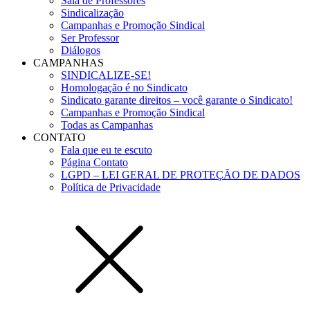
Sala de Professores
Sindicalização
Campanhas e Promoção Sindical
Ser Professor
Diálogos
CAMPANHAS
SINDICALIZE-SE!
Homologação é no Sindicato
Sindicato garante direitos – você garante o Sindicato!
Campanhas e Promoção Sindical
Todas as Campanhas
CONTATO
Fala que eu te escuto
Página Contato
LGPD – LEI GERAL DE PROTEÇÃO DE DADOS
Política de Privacidade