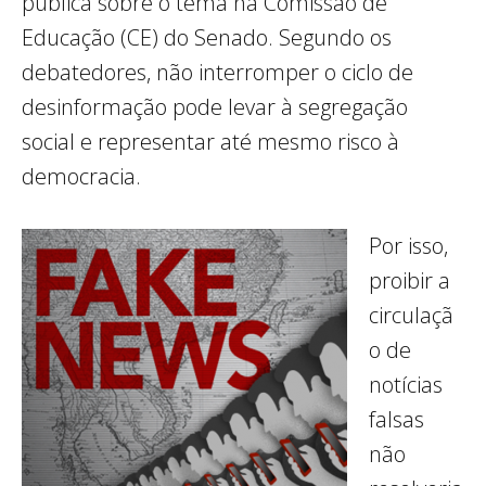
pública sobre o tema na Comissão de
Educação (CE) do Senado. Segundo os
debatedores, não interromper o ciclo de
desinformação pode levar à segregação
social e representar até mesmo risco à
democracia.
Por isso,
proibir a
circulaçã
o de
notícias
falsas
não