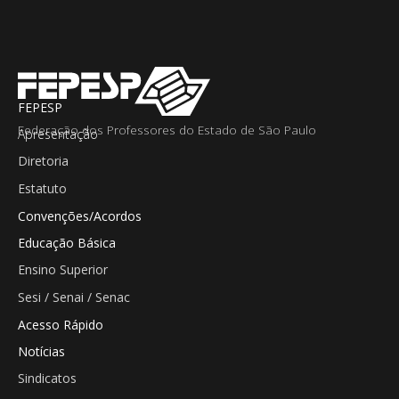
FEPESP
Federação dos Professores do Estado de São Paulo
Apresentação
Diretoria
Estatuto
Convenções/Acordos
Educação Básica
Ensino Superior
Sesi / Senai / Senac
Acesso Rápido
Notícias
Sindicatos