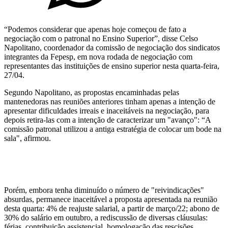
“Podemos considerar que apenas hoje começou de fato a
negociação com o patronal no Ensino Superior”, disse Celso
Napolitano, coordenador da comissão de negociação dos sindicatos
integrantes da Fepesp, em nova rodada de negociação com
representantes das instituições de ensino superior nesta quarta-feira,
27/04.
Segundo Napolitano, as propostas encaminhadas pelas
mantenedoras nas reuniões anteriores tinham apenas a intenção de
apresentar dificuldades irreais e inaceitáveis na negociação, para
depois retira-las com a intenção de caracterizar um "avanço": “A
comissão patronal utilizou a antiga estratégia de colocar um bode na
sala", afirmou.
Porém, embora tenha diminuído o número de "reivindicações"
absurdas, permanece inaceitável a proposta apresentada na reunião
desta quarta: 4% de reajuste salarial, a partir de março/22; abono de
30% do salário em outubro, a rediscussão de diversas cláusulas:
férias, contribuição assistencial, homologação das rescisões