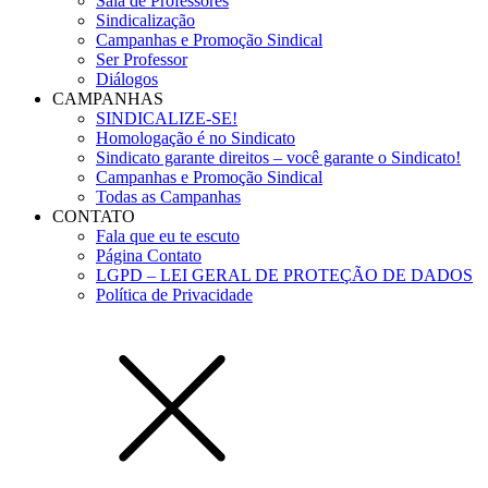
Sala de Professores
Sindicalização
Campanhas e Promoção Sindical
Ser Professor
Diálogos
CAMPANHAS
SINDICALIZE-SE!
Homologação é no Sindicato
Sindicato garante direitos – você garante o Sindicato!
Campanhas e Promoção Sindical
Todas as Campanhas
CONTATO
Fala que eu te escuto
Página Contato
LGPD – LEI GERAL DE PROTEÇÃO DE DADOS
Política de Privacidade