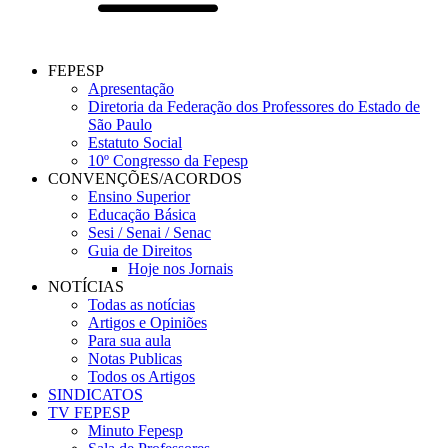
FEPESP
Apresentação
Diretoria da Federação dos Professores do Estado de
São Paulo
Estatuto Social
10º Congresso da Fepesp
CONVENÇÕES/ACORDOS
Ensino Superior
Educação Básica
Sesi / Senai / Senac
Guia de Direitos
Hoje nos Jornais
NOTÍCIAS
Todas as notícias
Artigos e Opiniões
Para sua aula
Notas Publicas
Todos os Artigos
SINDICATOS
TV FEPESP
Minuto Fepesp