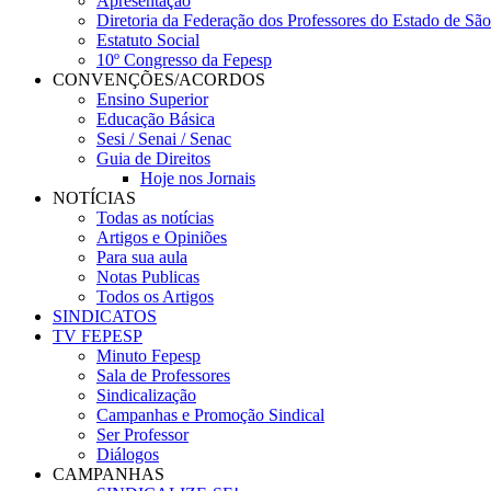
Apresentação
Diretoria da Federação dos Professores do Estado de Sã
Estatuto Social
10º Congresso da Fepesp
CONVENÇÕES/ACORDOS
Ensino Superior
Educação Básica
Sesi / Senai / Senac
Guia de Direitos
Hoje nos Jornais
NOTÍCIAS
Todas as notícias
Artigos e Opiniões
Para sua aula
Notas Publicas
Todos os Artigos
SINDICATOS
TV FEPESP
Minuto Fepesp
Sala de Professores
Sindicalização
Campanhas e Promoção Sindical
Ser Professor
Diálogos
CAMPANHAS