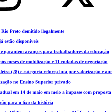
 Rio Preto demitido ilegalmente
á estão disponíveis
 e garantem avanços para trabalhadores da educação
ós meses de mobilização e 11 rodadas de negociação
eira (28) e categoria reforça luta por valorização e au
ização no Ensino Superior privado
stadual em 14 de maio em meio a impasse com proposta e
rão para o lixo da história