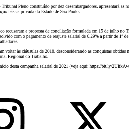
 Tribunal Pleno constituído por dez desembargadores, apresentará as no
cação básica privada do Estado de São Paulo.
sico recusaram a proposta de conciliação formulada em 15 de julho no
esolvido com o pagamento de reajuste salarial de 6,29% a partir de 1º d
balhadores.
m voltar às cláusulas de 2018, desconsiderando as conquistas obtidas no
unal Regional do Trabalho.
nício desta campanha salarial de 2021 (veja aqui: https://bit.ly/2UlfxAw