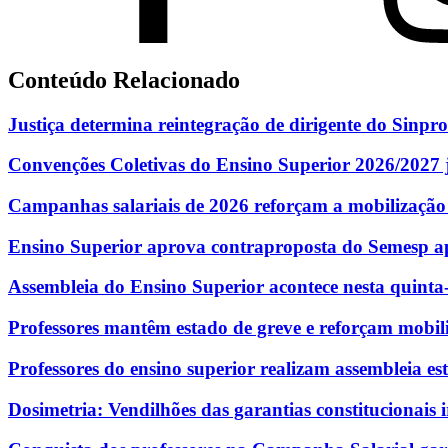
Conteúdo Relacionado
Justiça determina reintegração de dirigente do Sinpro
Convenções Coletivas do Ensino Superior 2026/2027 j
Campanhas salariais de 2026 reforçam a mobilização
Ensino Superior aprova contraproposta do Semesp ap
Assembleia do Ensino Superior acontece nesta quinta-f
Professores mantêm estado de greve e reforçam mobil
Professores do ensino superior realizam assembleia e
Dosimetria: Vendilhões das garantias constitucionais i