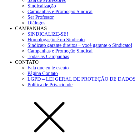
Sala de Professores
Sindicalização
Campanhas e Promoção Sindical
Ser Professor
Diálogos
CAMPANHAS
SINDICALIZE-SE!
Homologação é no Sindicato
Sindicato garante direitos – você garante o Sindicato!
Campanhas e Promoção Sindical
Todas as Campanhas
CONTATO
Fala que eu te escuto
Página Contato
LGPD – LEI GERAL DE PROTEÇÃO DE DADOS
Política de Privacidade