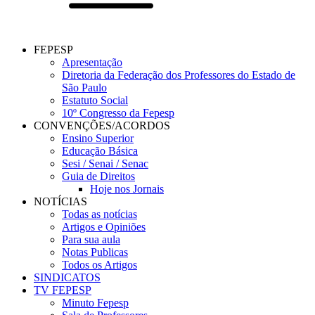
FEPESP
Apresentação
Diretoria da Federação dos Professores do Estado de
São Paulo
Estatuto Social
10º Congresso da Fepesp
CONVENÇÕES/ACORDOS
Ensino Superior
Educação Básica
Sesi / Senai / Senac
Guia de Direitos
Hoje nos Jornais
NOTÍCIAS
Todas as notícias
Artigos e Opiniões
Para sua aula
Notas Publicas
Todos os Artigos
SINDICATOS
TV FEPESP
Minuto Fepesp