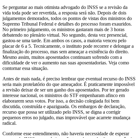
Se perguntar ao mais otimista advogado do INSS se a revisão da
vida toda pode ser revertida, a resposta será não. Depois de dois
julgamentos demorados, todos os pontos de vistas dos ministros do
Supremo Tribunal Federal e detalhes do processo foram exauridos.
No primeiro julgamento, os ministros gastaram mais de 3 horas
debatendo no plenário virtual. No segundo, desta vez presencial,
gastou-se uma tarde. Em ambos os casos, a maioria venceu pelo
placar de 6 a 5. Tecnicamente, o instituto pode recorrer e delongar a
finalização do processo, mas sem ameaçar a existência do direito.
Mesmo assim, muitos aposentados continuam sofrendo com a
dificuldade de ver o aumento nas suas aposentadorias. Veja como
contornar essa situação.
Antes de mais nada, é preciso lembrar que eventual recurso do INSS
seria mais protelatório do que ameaçador. É praticamente impossível
a revisão deixar de ser um ganho dos aposentados. Por ter gerado
interesse nacional, os ministros do STF empenharam afinco em
elaborarem seus votos. Por isso, a decisão colegiada foi bem
discutida, construída e apaziguada. Os embargos de declaração,
recurso que possa ser utilizado pelo INSS, se digna a corrigir
pequenos erros no julgado, mas improvável que acarrete mudança
radical.
Conforme esse entendimento, não haveria necessidade de esperar