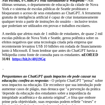
Nas escolas, o ChatGPT está substituindo a Wikipedia -
Nas
últimas semanas, o departamento de educação da cidade de Nova
York e o sistema de escolas públicas de Seattle proibiram e
bloquearam o acesso de seus estudantes ao ChatGPT. A ferramenta
gratuita de inteligência artificial é capaz de criar instantaneamente
qualquer texto a partir de instruções do usuário – inclusive textos
que poderiam ser utilizados em provas e trabalhos escolares.
A medida que afetou mais de 1 milhão de estudantes, de quase 2 mil
escolas públicas de Nova York e Seattle, gerou polêmica sobre os
efeitos negativos que uma tecnologia criada pela empresa que
recentemente levantou US$ 10 bilhões em rodada de financiamento
junto à Microsoft. É bom lembrar que antes do ChatGPT havia a
Wikipedia como fonte de consulta para os estudantes.
nEOfEED
31/01
https://bit.ly/40j19Gg
Perguntamos ao ChatGPT quais impactos ele pode causar na
educação; confira as respostas -
O próprio ChatGPT "pensa" sobre
seus impactos na educação. Ele reconhece que sua introdução pode
aumentar casos de plágio, mas destaca que "a prevenção da prática
'depende da educação dos estudantes sobre a importância da
integridade acadêmica e da autoria original", e frisa que embore
prime pela objetividade, suas respostas podem refletir "vieses" e