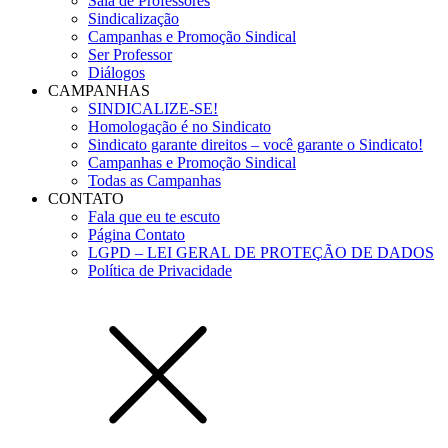
Sala de Professores
Sindicalização
Campanhas e Promoção Sindical
Ser Professor
Diálogos
CAMPANHAS
SINDICALIZE-SE!
Homologação é no Sindicato
Sindicato garante direitos – você garante o Sindicato!
Campanhas e Promoção Sindical
Todas as Campanhas
CONTATO
Fala que eu te escuto
Página Contato
LGPD – LEI GERAL DE PROTEÇÃO DE DADOS
Política de Privacidade