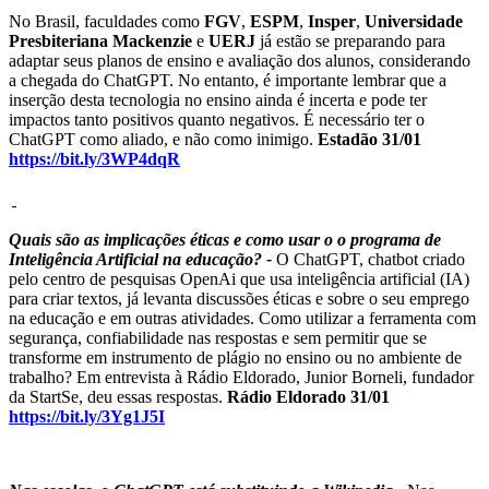
No Brasil, faculdades como
FGV
,
ESPM
,
Insper
,
Universidade
Presbiteriana Mackenzie
e
UERJ
já estão se preparando para
adaptar seus planos de ensino e avaliação dos alunos, considerando
a chegada do ChatGPT. No entanto, é importante lembrar que a
inserção desta tecnologia no ensino ainda é incerta e pode ter
impactos tanto positivos quanto negativos. É necessário ter o
ChatGPT como aliado, e não como inimigo.
Estadão 31/01
https://bit.ly/3WP4dqR
Quais são as implicações éticas e como usar o o programa de
Inteligência Artificial na educação? -
O ChatGPT, chatbot criado
pelo centro de pesquisas OpenAi que usa inteligência artificial (IA)
para criar textos, já levanta discussões éticas e sobre o seu emprego
na educação e em outras atividades. Como utilizar a ferramenta com
segurança, confiabilidade nas respostas e sem permitir que se
transforme em instrumento de plágio no ensino ou no ambiente de
trabalho? Em entrevista à Rádio Eldorado, Junior Borneli, fundador
da StartSe, deu essas respostas.
Rádio Eldorado 31/01
https://bit.ly/3Yg1J5I