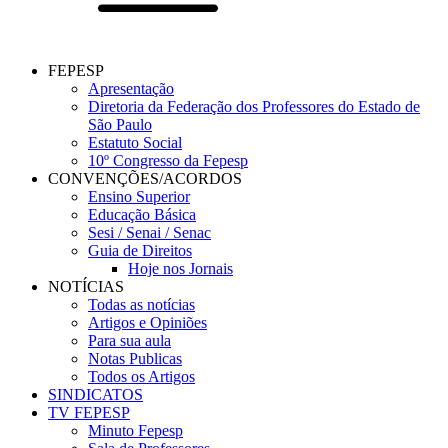
FEPESP
Apresentação
Diretoria da Federação dos Professores do Estado de
São Paulo
Estatuto Social
10º Congresso da Fepesp
CONVENÇÕES/ACORDOS
Ensino Superior
Educação Básica
Sesi / Senai / Senac
Guia de Direitos
Hoje nos Jornais
NOTÍCIAS
Todas as notícias
Artigos e Opiniões
Para sua aula
Notas Publicas
Todos os Artigos
SINDICATOS
TV FEPESP
Minuto Fepesp