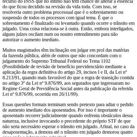
recurso do INSS que no íntimo não tem chance de alterar a essência
do que ficou decidido na revisão da vida toda. Com isso, se
resolveria outro problema processual que é o sobrestamento ou
suspensão de todos os processos com igual tema. É que o
sobrestamento é finalizado ou levantado quando ocorre o trânsito em
julgado. Uma coisa relaciona-se à outra. Então, embora interligados,
alguns juízes oscilam num ou noutro entendimento para não
autorizar o aumento imediato.
Muitos magistrados têm inclinação em julgar em prol das matérias
da fazenda pública, além de outros que não concordam com o
julgamento do Supremo Tribunal Federal no Tema 1102
(Possibilidade de revisão de benefício previdenciário mediante a
aplicação da regra definitiva do artigo 29, incisos I e II, da Lei nº
8.213/91, quando mais favorável do que a regra de transição contida
no artigo 3º da Lei nº 9.876/99, aos segurados que ingressaram no
Regime Geral de Previdência Social antes da publicação da referida
Lei nº 9.876/99, ocorrida em 26/11/99).
Essas questões formais terminam sendo pretexto para adiar o pedido
de aumento imediato dos aposentados. Por isso é importante o
aposentado recorrer judicialmente quando enfrenta obstáculos dessa
natureza, inclusive invocando o precedente do próprio STF de que
não seria necessário esperar o trânsito em julgado. Afinal, no caso da
desaposentação, a demora até o trânsito em julgado demorou quatro