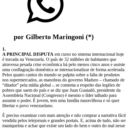
por Gilberto Maringoni (*)
1.
A PRINCIPAL DISPUTA
em curso no sistema internacional hoje
é travada na Venezuela. O país de 32 milhões de habitantes que
atravessa pesada crise econômica há pelo menos cinco anos e assiste
uma conflagração doméstica se internacionalizar de forma acelerada.
Pelos quatro cantos do mundo se palpita sobre a falta de produtos
nos supermercados, as manobras do governo Maduro – chamado de
“ditador” pela mídia global -, se comenta a respeito das legiões de
pobres que saem do país e se diz que Juan Guaiadó, presidente da
Assembleia Nacional (Congresso) é mesmo o líder talhado para
assumir o poder. É jovem, tem uma família maravilhosa e só quer
libertar o povo venezuelano.
É preciso examinar com mais atenção e não comprar a narrativa fácil
vendida pelos telejornais e grandes portais. E, acima de tudo, não ser
maniqueísta e achar que existe um lado do bem e outro do mal nesse