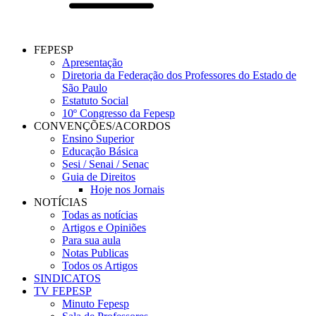
FEPESP
Apresentação
Diretoria da Federação dos Professores do Estado de
São Paulo
Estatuto Social
10º Congresso da Fepesp
CONVENÇÕES/ACORDOS
Ensino Superior
Educação Básica
Sesi / Senai / Senac
Guia de Direitos
Hoje nos Jornais
NOTÍCIAS
Todas as notícias
Artigos e Opiniões
Para sua aula
Notas Publicas
Todos os Artigos
SINDICATOS
TV FEPESP
Minuto Fepesp