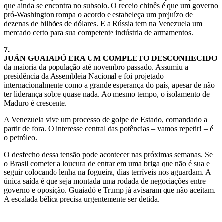
que ainda se encontra no subsolo. O receio chinês é que um governo
pró-Washington rompa o acordo e estabeleça um prejuízo de
dezenas de bilhões de dólares. E a Rússia tem na Venezuela um
mercado certo para sua competente indústria de armamentos.
7.
JUÁN GUAIADÓ ERA UM COMPLETO DESCONHECIDO
da maioria da população até novembro passado. Assumiu a
presidência da Assembleia Nacional e foi projetado
internacionalmente como a grande esperança do país, apesar de não
ter liderança sobre quase nada. Ao mesmo tempo, o isolamento de
Maduro é crescente.
A Venezuela vive um processo de golpe de Estado, comandado a
partir de fora. O interesse central das potências – vamos repetir! – é
o petróleo.
O desfecho dessa tensão pode acontecer nas próximas semanas. Se
o Brasil cometer a loucura de entrar em uma briga que não é sua e
seguir colocando lenha na fogueira, dias terríveis nos aguardam. A
única saída é que seja montada uma rodada de negociações entre
governo e oposição. Guaiadó e Trump já avisaram que não aceitam.
A escalada bélica precisa urgentemente ser detida.