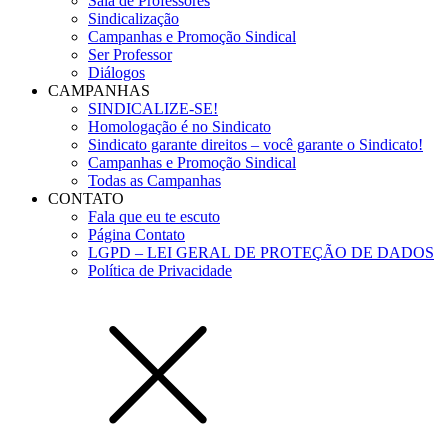
Sala de Professores
Sindicalização
Campanhas e Promoção Sindical
Ser Professor
Diálogos
CAMPANHAS
SINDICALIZE-SE!
Homologação é no Sindicato
Sindicato garante direitos – você garante o Sindicato!
Campanhas e Promoção Sindical
Todas as Campanhas
CONTATO
Fala que eu te escuto
Página Contato
LGPD – LEI GERAL DE PROTEÇÃO DE DADOS
Política de Privacidade