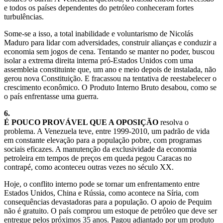
e todos os países dependentes do petróleo conheceram fortes
turbulências.
Some-se a isso, a total inabilidade e voluntarismo de Nicolás
Maduro para lidar com adversidades, construir alianças e conduzir a
economia sem jogos de cena. Tentando se manter no poder, buscou
isolar a extrema direita interna pró-Estados Unidos com uma
assembleia constituinte que, um ano e meio depois de instalada, não
gerou nova Constituição. E fracassou na tentativa de reestabelecer o
crescimento econômico. O Produto Interno Bruto desabou, como se
o país enfrentasse uma guerra.
6.
É POUCO PROVÁVEL QUE A OPOSIÇÃO
resolva o
problema. A Venezuela teve, entre 1999-2010, um padrão de vida
em constante elevação para a população pobre, com programas
sociais eficazes. A manutenção da exclusividade da economia
petroleira em tempos de preços em queda pegou Caracas no
contrapé, como aconteceu outras vezes no século XX.
Hoje, o conflito interno pode se tornar um enfrentamento entre
Estados Unidos, China e Rússia, como acontece na Síria, com
consequências devastadoras para a população. O apoio de Pequim
não é gratuito. O país comprou um estoque de petróleo que deve ser
entregue pelos próximos 35 anos. Pagou adiantado por um produto