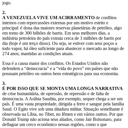
jogo.
2.
A VENEZUELA VIVE UM ACIRRAMENTO
de conflitos
internos com repercussões externas por um motivo estrito e
principal: é dona das maiores reservas planetárias de petróleo, algo
em torno de 300 bilhões de barris. Em seus melhores dias, a
indústria petroleira do país extraia cerca de 3 milhões de barris por
dia (hoje é um terço disso). Ou seja, se estiver com seus poços a
todo vapor, há óleo suficiente para abastecer o mercado ao longo de
274 anos, mantidas as condições atuais.
Essa é a causa maior dos conflitos. Os Estados Unidos não
defendem a “democracia” e a “vida do povo” em países que não
possuam petróleo ou outros bens estratégicos para sua economia.
3.
É POR ISSO QUE SE MONTA UMA LONGA NARRATIVA
de crise humanitária, de opressão, de repressão e de falta de
democracia. A Arábia Saudita, por exemplo, sequer chega a ser um
país. É uma vasta propriedade, dirigida a ferro e sangue pela família
Saud. O Egito vive sob uma ditadura militar. Situação semelhante é
observada na Líbia, no Tibet, no Iêmen e em vários outros. Por que
Donald Trump não aciona seus aliados, como Jair Bolsonaro, para
deflagrar um cerco econômico nessas regiões, como o que