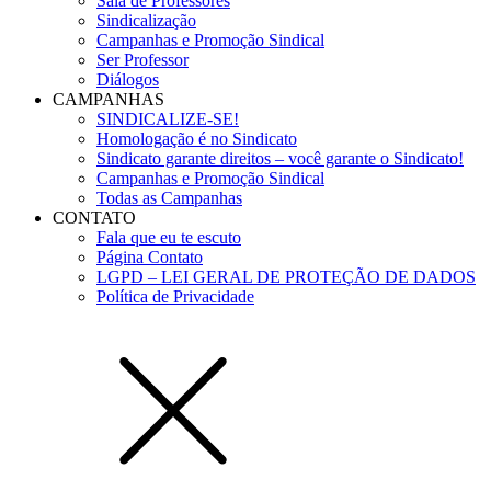
Sala de Professores
Sindicalização
Campanhas e Promoção Sindical
Ser Professor
Diálogos
CAMPANHAS
SINDICALIZE-SE!
Homologação é no Sindicato
Sindicato garante direitos – você garante o Sindicato!
Campanhas e Promoção Sindical
Todas as Campanhas
CONTATO
Fala que eu te escuto
Página Contato
LGPD – LEI GERAL DE PROTEÇÃO DE DADOS
Política de Privacidade