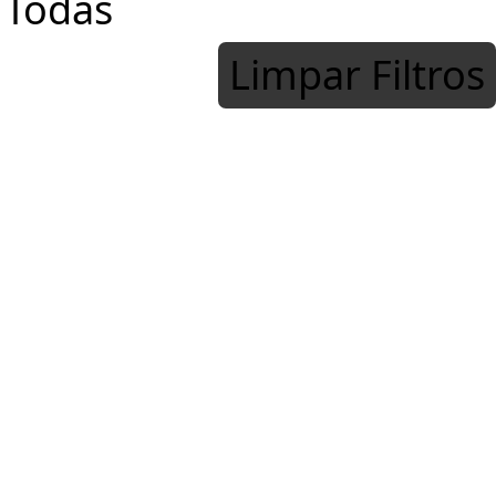
Limpar Filtros
Fepesp lamenta a morte
do professor e sociólogo
Lejeune Mirhan
7 de agosto de 2026
Intelectual, escritor e
analista internacional
deixa importante legado
na educação, no