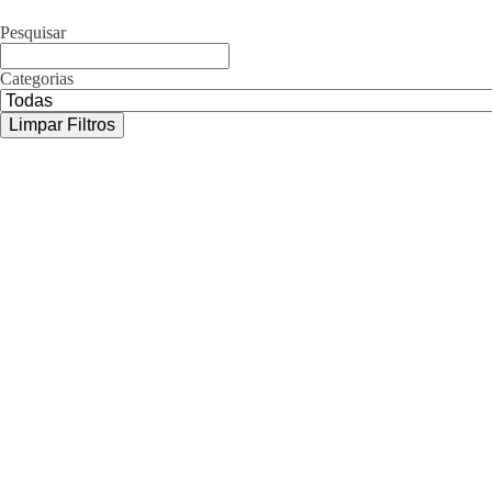
Pesquisar
Categorias
Limpar Filtros
Fepesp lamenta a morte do professor e
sociólogo Lejeune Mirhan
7 de agosto de 2026
Intelectual, escritor e analista internacional deixa importante legado na
educação, no movimento sindical e na defesa da democracia e da paz
A Federação dos Professores do Estado de São Paulo (Fepesp) lamenta
profundamente a morte do professor, sociólogo, escritor e...
Justiça determina reintegração de
dirigente do Sinpro Rio Preto demitido
ilegalmente
3 de agosto de 2026