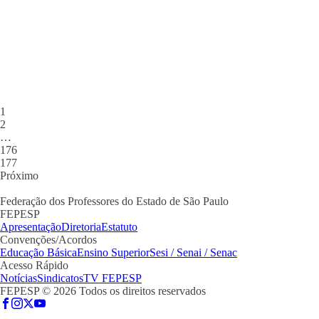
30 de abril de 2026
A Assembleia Estadual Unificada dos professores e professoras do
Ensino Médio do Senac, realizada na última terça-feira (29/4),
aprovou, com 80% dos votos, a contraproposta apresentada pela
instituição e consolidou um avanço relevante da categoria na
Campanha Salarial, após semanas...
1
2
…
176
177
Próximo
Federação dos Professores do Estado de São Paulo
FEPESP
Apresentação
Diretoria
Estatuto
Convenções/Acordos
Educação Básica
Ensino Superior
Sesi / Senai / Senac
Acesso Rápido
Notícias
Sindicatos
TV FEPESP
FEPESP © 2026 Todos os direitos reservados