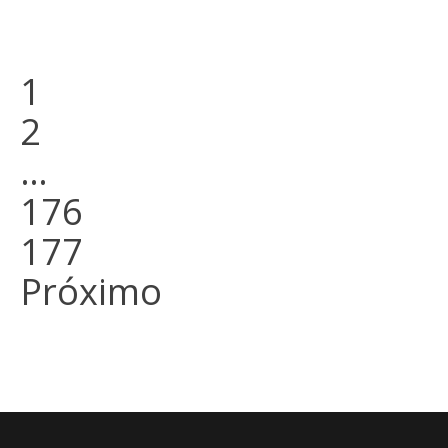
apresentada pela
instituição, após um...
1
2
…
176
177
Próximo