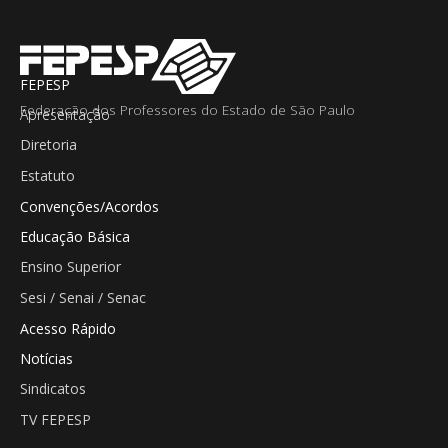
FEPESP
Federação dos Professores do Estado de São Paulo
Apresentação
Diretoria
Estatuto
Convenções/Acordos
Educação Básica
Ensino Superior
Sesi / Senai / Senac
Acesso Rápido
Notícias
Sindicatos
TV FEPESP