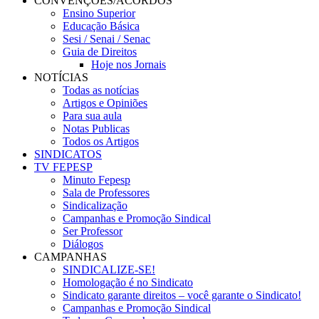
CONVENÇÕES/ACORDOS
Ensino Superior
Educação Básica
Sesi / Senai / Senac
Guia de Direitos
Hoje nos Jornais
NOTÍCIAS
Todas as notícias
Artigos e Opiniões
Para sua aula
Notas Publicas
Todos os Artigos
SINDICATOS
TV FEPESP
Minuto Fepesp
Sala de Professores
Sindicalização
Campanhas e Promoção Sindical
Ser Professor
Diálogos
CAMPANHAS
SINDICALIZE-SE!
Homologação é no Sindicato
Sindicato garante direitos – você garante o Sindicato!
Campanhas e Promoção Sindical